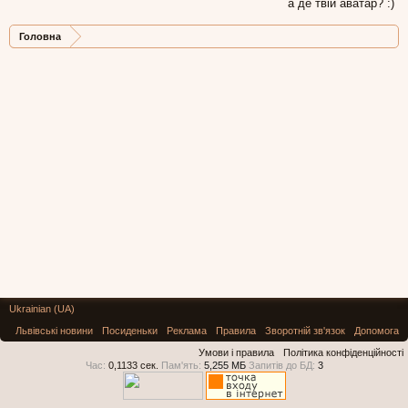
а де твій аватар? :)
Головна
Ukrainian (UA)
Львівські новини
Посиденьки
Реклама
Правила
Зворотній зв'язок
Допомога
Умови і правила
Політика конфіденційності
Час:
0,1133 сек.
Пам'ять:
5,255 МБ
Запитів до БД:
3