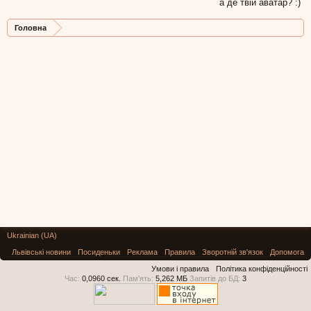
а де твій аватар? :)
Головна
Ukrainian (UA)
Львівські новини
Посиденьки
Реклама
Правила
Зворотній зв'язок
Допомога
Умови і правила
Політика конфіденційності
Час:
0,0960 сек.
Пам'ять:
5,262 МБ
Запитів до БД:
3