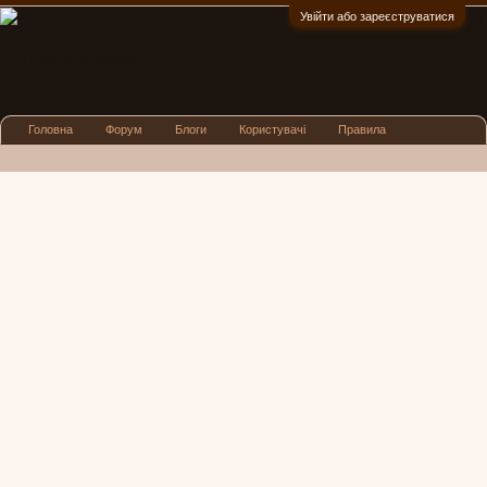
Увійти або зареєструватися
:)
Головна
Форум
Блоги
Користувачі
Правила
Реклама
Посиденьки
Львівські новини