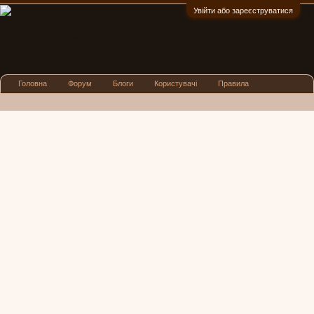
Увійти або зареєструватися
:)
Головна
Форум
Блоги
Користувачі
Правила
Реклама
Посиденьки
Львівські новини