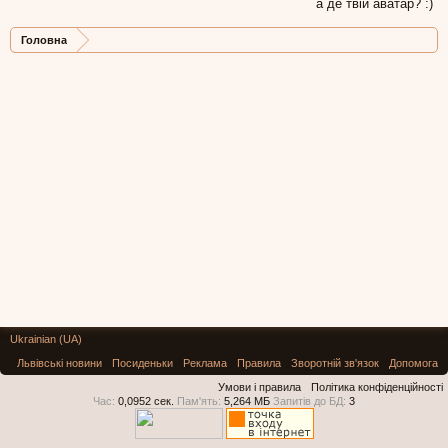
а де твій аватар? :)
Головна
Ukrainian (UA)
Львівські новини
Посиденьки
Реклама
Правила
Зворотній зв'язок
Допомога
Умови і правила
Політика конфіденційності
Час:
0,0952 сек.
Пам'ять:
5,264 МБ
Запитів до БД:
3