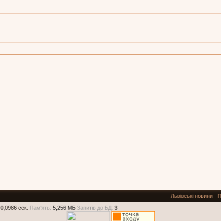
Львівські новини
П
0,0986 сек.
Пам'ять:
5,256 МБ
Запитів до БД:
3