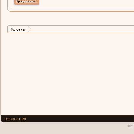
Продовжити...
Головна
Ukrainian (UA)
Час: