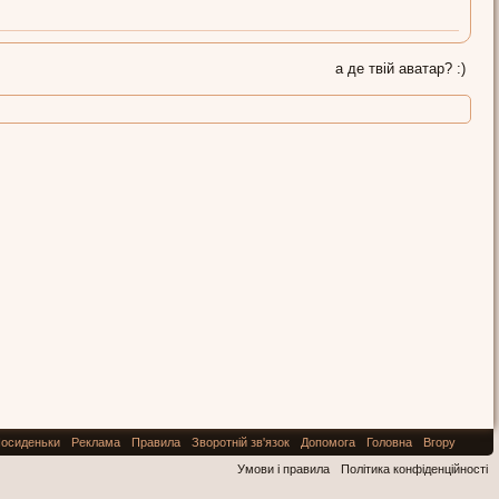
а де твій аватар? :)
осиденьки
Реклама
Правила
Зворотній зв'язок
Допомога
Головна
Вгору
Умови і правила
Політика конфіденційності