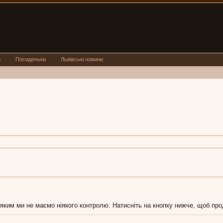
а
Посиденьки
Львівські новини
 яким ми не маємо ніякого контролю. Натисніть на кнопку нижче, щоб про