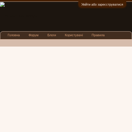
Увійти або зареєструватися
:)
Головна
Форум
Блоги
Користувачі
Правила
Реклама
Посиденьки
Львівські новини