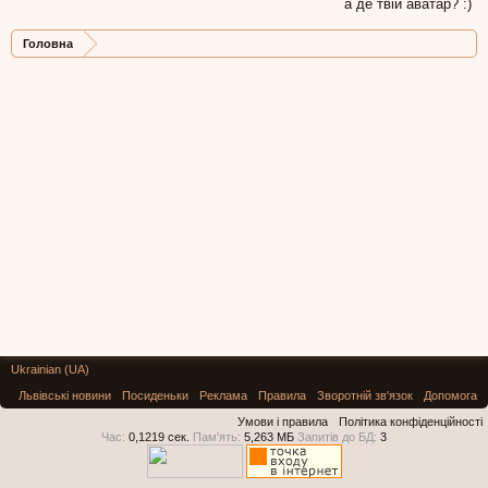
а де твій аватар? :)
Головна
Ukrainian (UA)
Львівські новини
Посиденьки
Реклама
Правила
Зворотній зв'язок
Допомога
Умови і правила
Політика конфіденційності
Час:
0,1219 сек.
Пам'ять:
5,263 МБ
Запитів до БД:
3