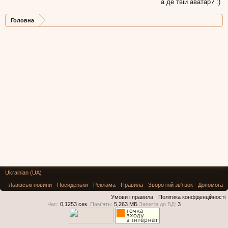
а де твій аватар? :)
Головна
Ukrainian (UA)
Львівські новини
Посиденьки
Реклама
Правила
Зворотній зв'язок
Допомога
Умови і правила
Політика конфіденційності
Час:
0,1253 сек.
Пам'ять:
5,263 МБ
Запитів до БД:
3