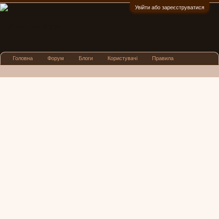
Увійти або зареєструватися
:)
Головна
Форум
Блоги
Користувачі
Правила
Реклама
Посиденьки
Львівські новини