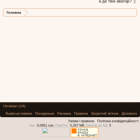
а де твій аватар? :)
Головна
Ukrainian (UA)
Львівські новини
Посиденьки
Реклама
Правила
Зворотній зв'язок
Допомога
Умови і правила
Політика конфіденційності
Час:
0,0951 сек.
Пам'ять:
5,267 МБ
Запитів до БД:
3