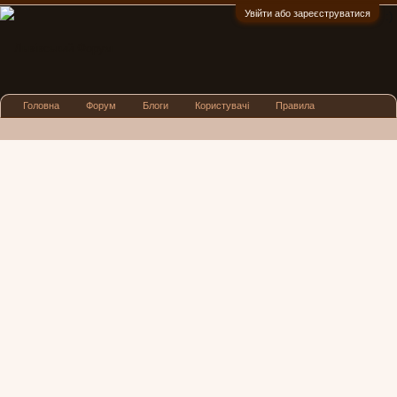
Увійти або зареєструватися
:)
Головна
Форум
Блоги
Користувачі
Правила
Реклама
Посиденьки
Львівські новини