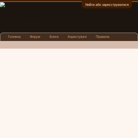
Увійти або зареєструватися
:)
Головна
Форум
Блоги
Користувачі
Правила
Реклама
Посиденьки
Львівські новини