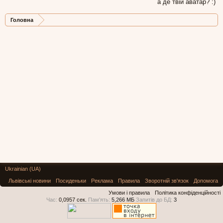
а де твій аватар? :)
Головна
Ukrainian (UA)
Львівські новини
Посиденьки
Реклама
Правила
Зворотній зв'язок
Допомога
Умови і правила
Політика конфіденційності
Час:
0,0957 сек.
Пам'ять:
5,266 МБ
Запитів до БД:
3