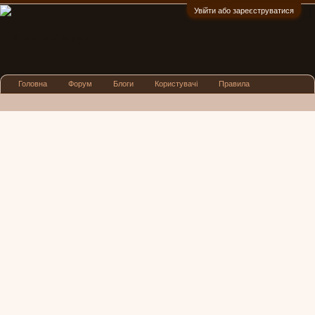
Увійти або зареєструватися
:)
Головна
Форум
Блоги
Користувачі
Правила
Реклама
Посиденьки
Львівські новини