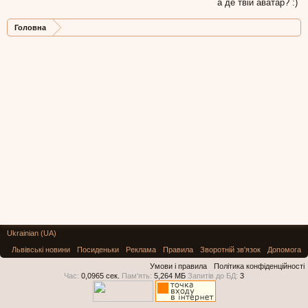
а де твій аватар? :)
Головна
Ukrainian (UA)
Львівські новини
Посиденьки
Реклама
Правила
Зворотній зв'язок
Допомога
Умови і правила
Політика конфіденційності
Час:
0,0965 сек.
Пам'ять:
5,264 МБ
Запитів до БД:
3