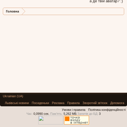
а де твій аватар? :)
Головна
Ukrainian (UA)
Львівські новини
Посиденьки
Реклама
Правила
Зворотній зв'язок
Допомога
Умови і правила
Політика конфіденційності
Час:
0,0990 сек.
Пам'ять:
5,262 МБ
Запитів до БД:
3