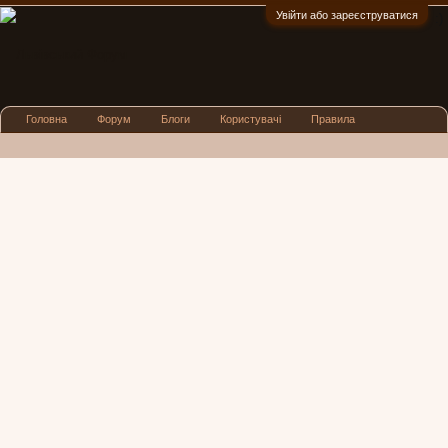
Увійти або зареєструватися
:)
Головна
Форум
Блоги
Користувачі
Правила
Реклама
Посиденьки
Львівські новини