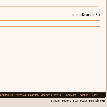
а де твій аватар? :)
осиденьки
Реклама
Правила
Зворотній зв'язок
Допомога
Головна
Вгору
Умови і правила
Політика конфіденційності