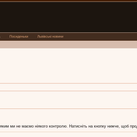
а
Посиденьки
Львівські новини
 яким ми не маємо ніякого контролю. Натисніть на кнопку нижче, щоб про