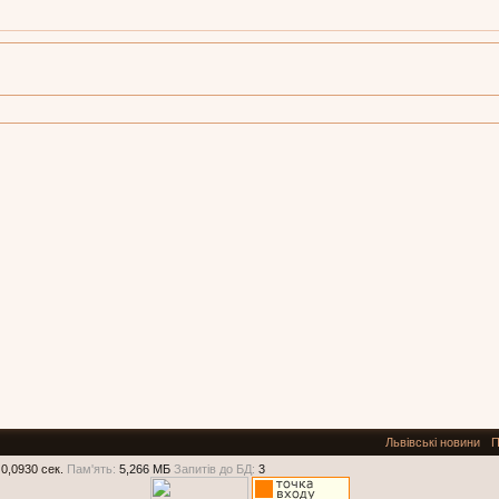
Львівські новини
П
0,0930 сек.
Пам'ять:
5,266 МБ
Запитів до БД:
3