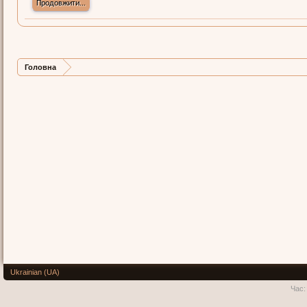
Продовжити...
Головна
Ukrainian (UA)
Час: