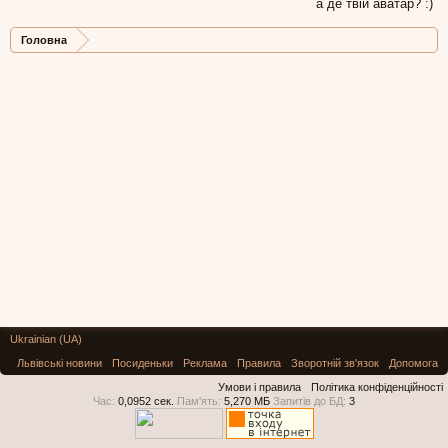
а де твій аватар? :)
Головна
Ukrainian (UA)
Львівські новини
Посиденьки
Реклама
Правила
Зворотній зв'язок
Допомога
Умови і правила
Політика конфіденційності
Час:
0,0952 сек.
Пам'ять:
5,270 МБ
Запитів до БД:
3