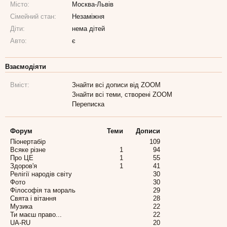
Місто:
Москва-Львів
Сімейний стан:
Незаміжня
Діти:
нема дітей
Авто:
є
Взаємодіяти
Вміст:
Знайти всі дописи від ZOOM
Знайти всі теми, створені ZOOM
Переписка
Форум
Теми
Дописи
Піонертабір
109
Всяке різне
1
94
Про ЦЕ
1
55
Здоров'я
1
41
Релігії народів світу
30
Фото
30
Філософія та мораль
29
Свята і вітання
28
Музика
22
Ти маєш право...
22
UA-RU
20