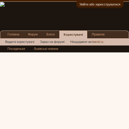
Увійти або зареєструватися
:)
Головна
Форум
Блоги
Правила
Користувачі
Реклама
Видатні користувачі
Зараз на форумі
Нещодавня активність
Посиденьки
Львівські новини
Нові повідомлення профілю