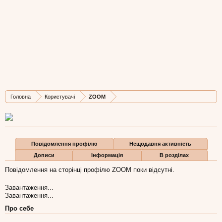
ZOOM
Well-Known Member
,
з
Москва-Львів
Остання активність ZOOM:
17 сер 2009
Дописів
Карма
Бали
Головна
Користувачі
ZOOM
581
1.016
0
Повідомлення профілю
Нещодавня активність
Дописи
Інформація
В розділах
Повідомлення на сторінці профілю ZOOM поки відсутні.
Завантаження...
Завантаження...
Про себе