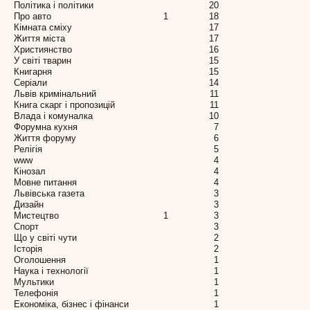
Політика і політики
20
Про авто
1
18
Кімната сміху
17
Життя міста
17
Християнство
16
У світі тварин
15
Книгарня
15
Серіали
14
Львів кримінальний
11
Книга скарг і пропозицій
11
Влада і комуналка
10
Форумна кухня
7
Життя форуму
6
Релігія
5
www
4
Кінозал
4
Мовне питання
4
Львівська газета
3
Дизайн
3
Мистецтво
1
3
Спорт
3
Що у світі чути
2
Історія
2
Оголошення
1
Наука і технології
1
Мультики
1
Телефонія
1
Економіка, бізнес і фінанси
1