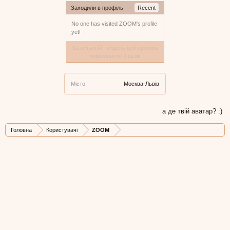
Заходили в профіль
Recent
No one has visited ZOOM's profile
yet!
За останній тиждень цей профіль
переглянуто 0 разів
Місто:
Москва-Львів
а де твій аватар? :)
Головна
Користувачі
ZOOM