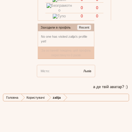
0
0
0
0
Заходили в профіль
Recent
No one has visited zalija's profile
yet!
За останній тиждень цей профіль
переглянуто 0 разів
Місто:
Львів
а де твій аватар? :)
Головна
Користувачі
zalija