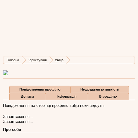
zalija
New Member
,
з
Львів
Остання активність zalija:
20 тра 2010
Дописів
Карма
Бали
Головна
Користувачі
zalija
4
0
0
Повідомлення профілю
Нещодавня активність
Дописи
Інформація
В розділах
Повідомлення на сторінці профілю zalija поки відсутні.
Завантаження...
Завантаження...
Про себе