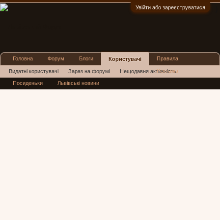
Увійти або зареєструватися
:)
Головна
Форум
Блоги
Правила
Користувачі
Реклама
Видатні користувачі
Зараз на форумі
Нещодавня активність
Посиденьки
Львівські новини
Нові повідомлення профілю