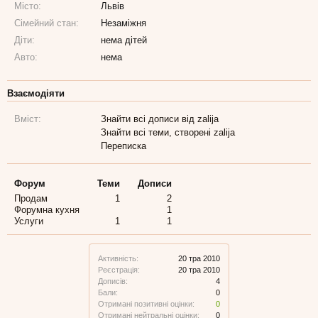
Місто:
Львів
Сімейний стан:
Незаміжня
Діти:
нема дітей
Авто:
нема
Взаємодіяти
Вміст:
Знайти всі дописи від zalija
Знайти всі теми, створені zalija
Переписка
Форум
Теми
Дописи
Продам
1
2
Форумна кухня
1
Услуги
1
1
Активність:
20 тра 2010
Реєстрація:
20 тра 2010
Дописів:
4
Бали:
0
Отримані позитивні оцінки:
0
Отримані нейтральні оцінки:
0