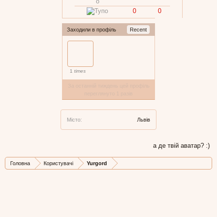
0
0
Заходили в профіль
Recent
1
times
За останній тиждень цей профіль
переглянуто 1 разів
Місто:
Львів
а де твій аватар? :)
Головна
Користувачі
Yurgord