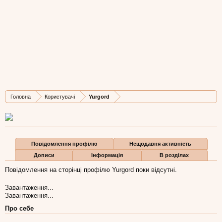
Yurgord
Member
,
з
Львів
Остання активність Yurgord:
30 лип 2025
Дописів
Карма
Бали
Головна
Користувачі
Yurgord
8
0
1
Повідомлення профілю
Нещодавня активність
Дописи
Інформація
В розділах
Повідомлення на сторінці профілю Yurgord поки відсутні.
Завантаження...
Завантаження...
Про себе