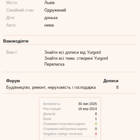
Місто:
Львів
Сімейний стан:
Одружений
Діти:
донька
Авто:
нема
Взаємодіяти
Вміст:
Знайти всі дописи від Yurgord
Знайти всі теми, створені Yurgord
Переписка
Форум
Дописи
Будівництво, ремонт, нерухомість і господарка
8
Активність:
30 лип 2025
Реєстрація:
16 вер 2014
Дописів:
8
Бали:
1
Отримані позитивні оцінки:
0
Отримані нейтральні оцінки:
0
Negative ratings received:
0