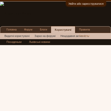
Увійти або зареєструватися
:)
Головна
Форум
Блоги
Правила
Користувачі
Реклама
Видатні користувачі
Зараз на форумі
Нещодавня активність
Посиденьки
Львівські новини
Нові повідомлення профілю