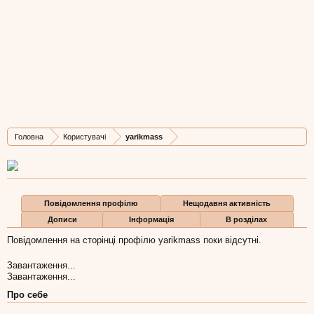
yarikmass
New Member
, Чоловіча, 28,
з
Городище, Черкаська обл
Остання активність yarikmass:
29 лип 2016
Дописів
Карма
Бали
Головна
Користувачі
yarikmass
1
0
1
Повідомлення профілю
Нещодавня активність
Дописи
Інформація
В розділах
Повідомлення на сторінці профілю yarikmass поки відсутні.
Завантаження...
Завантаження...
Про себе