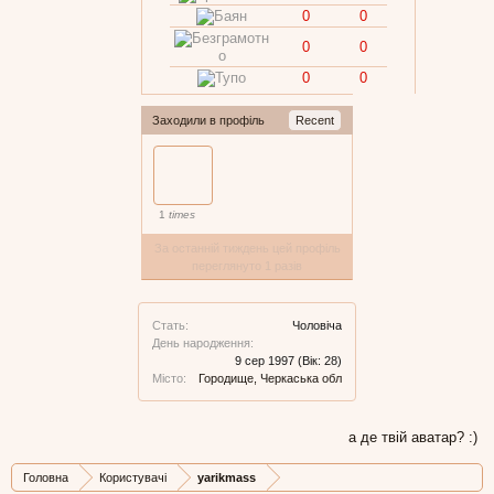
0
0
0
0
0
0
Заходили в профіль
Recent
1
times
За останній тиждень цей профіль
переглянуто 1 разів
Стать:
Чоловіча
День народження:
9 сер 1997
(Вік: 28)
Місто:
Городище, Черкаська обл
а де твій аватар? :)
Головна
Користувачі
yarikmass