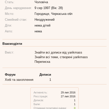
Стать:
Чоловіча
День народження:
9 сер 1997 (Вік: 28)
Місто:
Городище, Черкаська обл
Сімейний стан:
Неодружений
Діти:
нема дітей
Авто:
нема
Взаємодіяти
Вміст:
Знайти всі дописи від yarikmass
Знайти всі теми, створені yarikmass
Переписка
Форум
Дописи
Хобі та захоплення
1
Активність:
29 лип 2016
Реєстрація:
27 лип 2016
Дописів:
1
Бали:
1
Отримані позитивні оцінки:
0