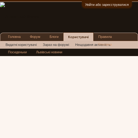
Увійти або зареєструватися
:)
Головна
Форум
Блоги
Правила
Користувачі
Реклама
Видатні користувачі
Зараз на форумі
Нещодавня активність
Посиденьки
Львівські новини
Нові повідомлення профілю