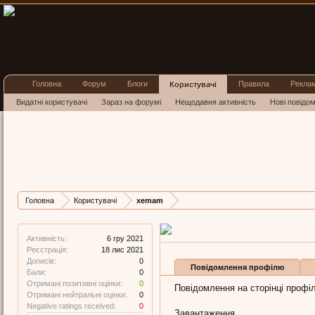
Головна
Форум
Блоги
Правила
Рекла
Користувачі
Видатні користувачі
Зараз на форумі
Нещодавня активність
Нові повідо
xemam
New Member
, Чоловіча, 27
Остання активність xema
Дописів
Карма
Бали
Головна
Користувачі
xemam
0
0
0
Активність:
6 гру 2021
Реєстрація:
18 лис 2021
Дописів:
0
Повідомлення профілю
Бали:
0
Отримані позитивні оцінки:
0
Повідомлення на сторінці профі
Отримані нейтральні оцінки:
0
Negative ratings received:
0
Завантаження...