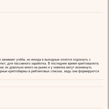
 занимает учёба, но иногда в выходные хочется отдохнуть с
алют, для пассивного заработка. В последнее время криптовалюта
ас их довольно много на рынке и у новичка могут возникнуть
рные криптобиржы в рейтинговых списках, ведь они формируются