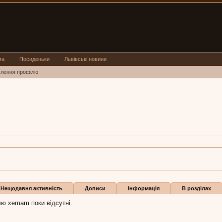
ма
Посиденьки
Львівські новини
млення профілю
,
з
Москва
m:
6 гру 2021
Нещодавня активність
Дописи
Інформація
В розділах
лю xemam поки відсутні.