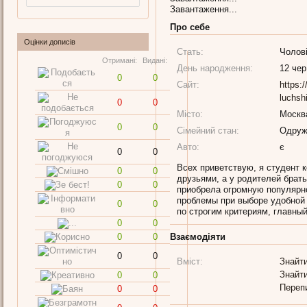
Завантаження...
Про себе
Оцінки дописів
Стать:
Чолов
Отримані:
Видані:
День народження:
12 чер
0
0
Сайт:
https:
luchshi
0
0
Місто:
Москв
0
0
Сімейний стан:
Одруж
Авто:
є
0
0
Всех приветствую, я студент 
0
0
друзьями, а у родителей брат
0
0
приобрела огромную популярно
проблемы при выборе удобной 
0
0
по строгим критериям, главный
0
0
0
0
Взаємодіяти
0
0
Вміст:
Знайти
Знайти
0
0
Переп
0
0