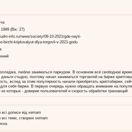
іча
 1999 (Вік: 27)
//udm-info.ru/news/society/08-10-2021/gde-nayti-
e-birzhi-kriptovalyut-dlya-torgovli-v-2021-godu
а
ений
колледжа, люблю заниматься паркуром. В основном всё свободное время
ь деньги стыдно, поэтому начал заниматься торговлей на бирже криптов
сть, вслед за этим популярность начали приобретать криптобиржи, сейч
для себя биржи. В первую очередь нужно обращать внимание на популя
 из которых - доверие пользователей и скорость обработки транзакций.
 всі дописи від xemam
 всі теми, створені xemam
иска