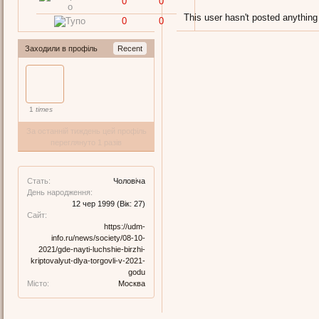
0
0
This user hasn't posted anything
0
0
Заходили в профіль
Recent
1
times
За останній тиждень цей профіль
переглянуто 1 разів
Стать:
Чоловіча
День народження:
12 чер 1999
(Вік: 27)
Сайт:
https://udm-
info.ru/news/society/08-10-
2021/gde-nayti-luchshie-birzhi-
kriptovalyut-dlya-torgovli-v-2021-
godu
Місто:
Москва