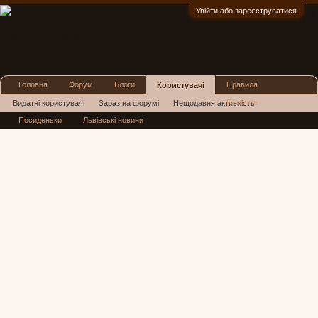
Увійти або зареєструватися
:)
Головна
Форум
Блоги
Правила
Користувачі
Реклама
Видатні користувачі
Зараз на форумі
Нещодавня активність
Посиденьки
Львівські новини
Нові повідомлення профілю