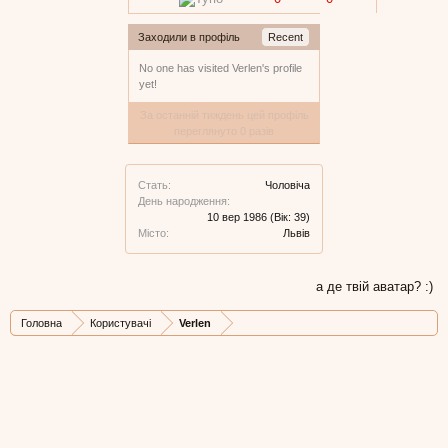
Заходили в профіль
Recent
No one has visited Verlen's profile
yet!
За останній тиждень цей профіль
переглянуто 0 разів
Стать:
Чоловіча
День народження:
10 вер 1986
(Вік: 39)
Місто:
Львів
а де твій аватар? :)
Головна
Користувачі
Verlen