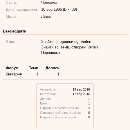
Стать:
Чоловіча
День народження:
10 вер 1986 (Вік: 39)
Місто:
Львів
Взаємодіяти
Вміст:
Знайти всі дописи від Verlen
Знайти всі теми, створені Verlen
Переписка
Форум
Теми
Дописи
Книгарня
1
1
Активність:
19 вер 2016
Реєстрація:
17 вер 2016
Дописів:
1
Бали:
1
Отримані позитивні оцінки:
0
Отримані нейтральні оцінки:
0
Negative ratings received:
0