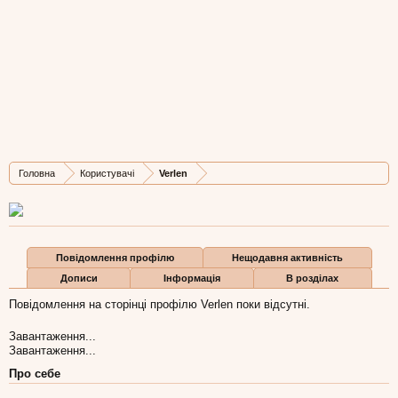
Verlen
New Member
, Чоловіча, 39,
з
Львів
Остання активність Verlen:
19 вер 2016
Дописів
Карма
Бали
Головна
Користувачі
Verlen
1
0
1
Повідомлення профілю
Нещодавня активність
Дописи
Інформація
В розділах
Повідомлення на сторінці профілю Verlen поки відсутні.
Завантаження...
Завантаження...
Про себе