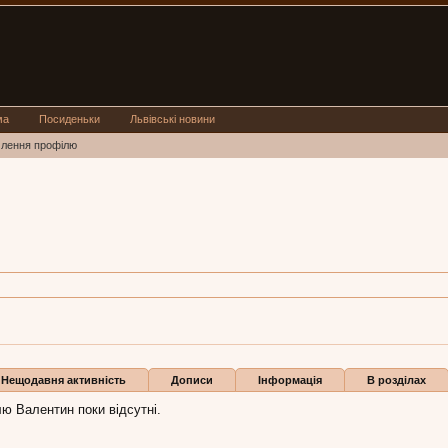
ма
Посиденьки
Львівські новини
млення профілю
н
лентин:
15 січ 2017
ли
Нещодавня активність
Дописи
Інформація
В розділах
ю Валентин поки відсутні.