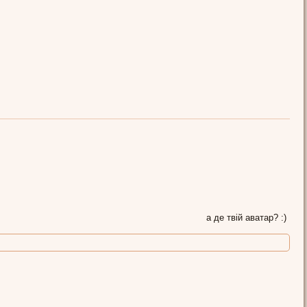
а де твій аватар? :)