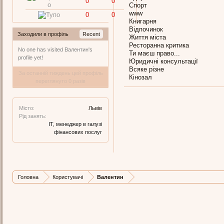
0
0
Спорт
www
0
0
Книгарня
Відпочинок
Заходили в профіль
Recent
Життя міста
Ресторанна критика
No one has visited Валентин's
Ти маєш право...
profile yet!
Юридичні консультації
Всяке різне
За останній тиждень цей профіль
Кінозал
переглянуто 0 разів
Місто:
Львів
Рід занять:
IT, менеджер в галузі
фінансових послуг
Головна
Користувачі
Валентин