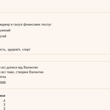
неджер в галузі фінансових послуг
ужений
ітей
сть, здоров'я, спорт
 всі дописи від Валентин
 всі теми, створені Валентин
иска
2699
иси
4
3
3