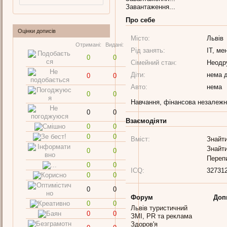
Завантаження...
Про себе
Оцінки дописів
Місто:
Львів
Отримані:
Видані:
Рід занять:
IT, ме
0
0
Сімейний стан:
Неодр
Діти:
нема д
0
0
Авто:
нема
0
0
Навчання, фінансова незалежні
0
0
Взаємодіяти
0
0
0
0
Вміст:
Знайти
Знайти
0
0
Переп
0
0
ICQ:
32731
0
0
0
0
Форум
Доп
0
0
Львів туристичний
0
0
ЗМІ, PR та реклама
Здоров'я