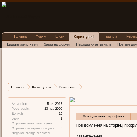
Головна
Форум
Блоги
Правила
Рекла
Користувачі
Видатні користувачі
Зараз на форумі
Нещодавня активність
Нові повідо
Валенти
Member
,
з
Львів
Остання активність Ва
Дописів
Карма
Ба
Головна
Користувачі
Валентин
15
0
1
Активність:
15 січ 2017
Реєстрація:
13 тра 2009
Дописів:
15
Повідомлення профілю
Бали:
1
Отримані позитивні оцінки:
0
Повідомлення на сторінці профіл
Отримані нейтральні оцінки:
0
Negative ratings received:
0
Завантаження...