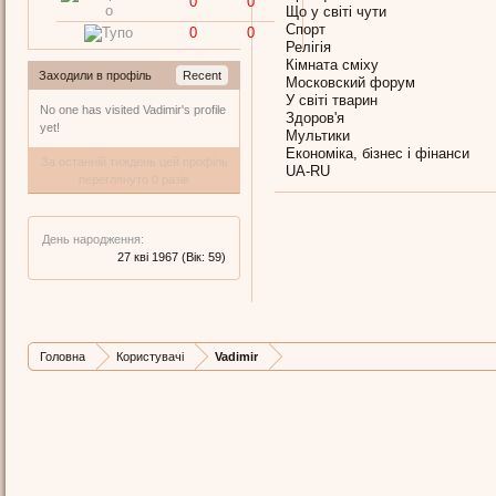
0
0
Що у світі чути
Спорт
0
0
Релігія
Кімната сміху
Заходили в профіль
Recent
Московский форум
У світі тварин
No one has visited Vadimir's profile
Здоров'я
yet!
Мультики
Економіка, бізнес і фінанси
За останній тиждень цей профіль
UA-RU
переглянуто 0 разів
День народження:
27 кві 1967
(Вік: 59)
Головна
Користувачі
Vadimir