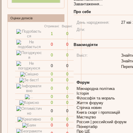
Завантаження...
Про себе
Оцінки дописів
День народження:
27 кві 
Отримані:
Видані:
Діти:
1
0
0
0
Взаємодіяти
0
0
Вміст:
Знайти
Знайти
0
0
Переп
0
0
0
0
Форум
0
0
Міжнародна політика
Історія
0
0
Філософія та мораль
0
0
Життя форуму
Стрічка новин
0
0
Книга скарг і пропозицій
Мистецтво
0
0
Россия | российский форум
0
0
Піонертабір
Про ЦЕ