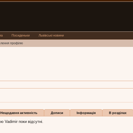
ма
Посиденьки
Львівські новини
млення профілю
r:
20 лис 2012
Нещодавня активність
Дописи
Інформація
В розділах
ю Vadimir поки відсутні.