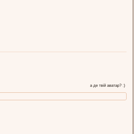
а де твій аватар? :)