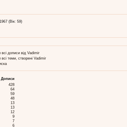
1967 (Вік: 59)
 всі дописи від Vadimir
 всі теми, створені Vadimir
иска
Дописи
428
64
59
48
13
13
12
9
7
6