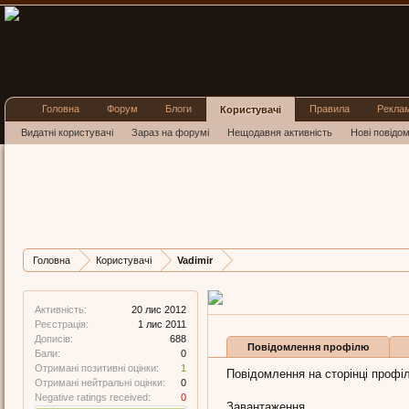
Головна
Форум
Блоги
Правила
Рекла
Користувачі
Видатні користувачі
Зараз на форумі
Нещодавня активність
Нові повідо
Vadimir
Well-Known Member
, 59
Остання активність Vadimi
Дописів
Карма
Бали
Головна
Користувачі
Vadimir
688
1
0
Активність:
20 лис 2012
Реєстрація:
1 лис 2011
Дописів:
688
Повідомлення профілю
Бали:
0
Отримані позитивні оцінки:
1
Повідомлення на сторінці профіл
Отримані нейтральні оцінки:
0
Negative ratings received:
0
Завантаження...