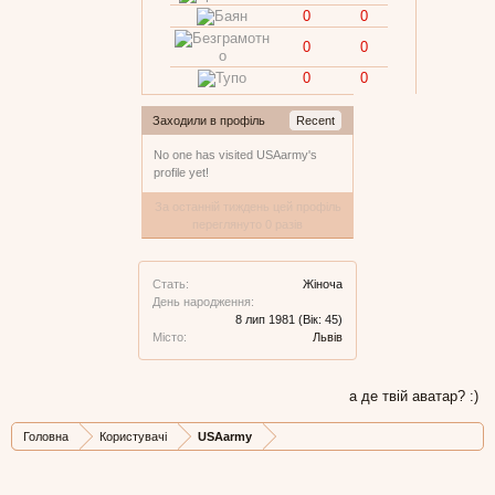
0
0
0
0
0
0
Заходили в профіль
Recent
No one has visited USAarmy's
profile yet!
За останній тиждень цей профіль
переглянуто 0 разів
Стать:
Жіноча
День народження:
8 лип 1981
(Вік: 45)
Місто:
Львів
а де твій аватар? :)
Головна
Користувачі
USAarmy