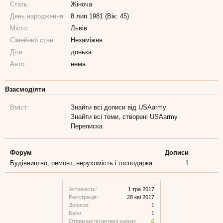
Стать:
Жіноча
День народження:
8 лип 1981 (Вік: 45)
Місто:
Львів
Сімейний стан:
Незаміжня
Діти:
донька
Авто:
нема
Взаємодіяти
Вміст:
Знайти всі дописи від USAarmy
Знайти всі теми, створені USAarmy
Переписка
Форум
Дописи
Будівництво, ремонт, нерухомість і господарка
1
Активність:
1 тра 2017
Реєстрація:
28 кві 2017
Дописів:
1
Бали:
1
Отримані позитивні оцінки:
0