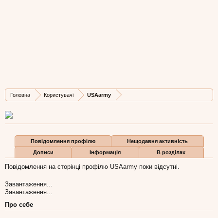
USAarmy
New Member
, Жіноча, 45,
з
Львів
Остання активність USAarmy:
1 тра 2017
Дописів
Карма
Бали
Головна
Користувачі
USAarmy
1
0
1
Повідомлення профілю
Нещодавня активність
Дописи
Інформація
В розділах
Повідомлення на сторінці профілю USAarmy поки відсутні.
Завантаження...
Завантаження...
Про себе