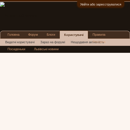
Увійти або зареєструватися
:)
Головна
Форум
Блоги
Правила
Користувачі
Реклама
Видатні користувачі
Зараз на форумі
Нещодавня активність
Посиденьки
Львівські новини
Нові повідомлення профілю