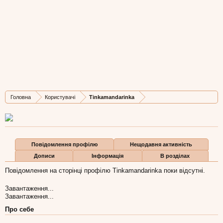
Tinkamandarinka
New Member
, Жіноча, 32,
з
Львіа
Остання активність Tinkamandarinka:
21 тра 2022
Дописів
Карма
Бали
Головна
Користувачі
Tinkamandarinka
4
0
1
Повідомлення профілю
Нещодавня активність
Дописи
Інформація
В розділах
Повідомлення на сторінці профілю Tinkamandarinka поки відсутні.
Завантаження...
Завантаження...
Про себе