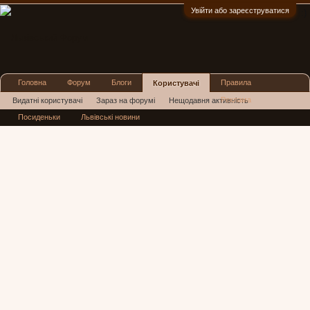
Увійти або зареєструватися
:)
Головна
Форум
Блоги
Правила
Користувачі
Реклама
Видатні користувачі
Зараз на форумі
Нещодавня активність
Посиденьки
Львівські новини
Нові повідомлення профілю