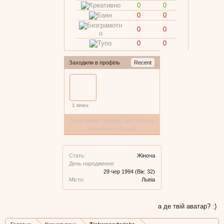
0
0
0
0
0
0
0
0
Заходили в профіль
Recent
1
times
За останній тиждень цей профіль
переглянуто 1 разів
Стать:
Жіноча
День народження:
29 чер 1994
(Вік: 32)
Місто:
Львіа
а де твій аватар? :)