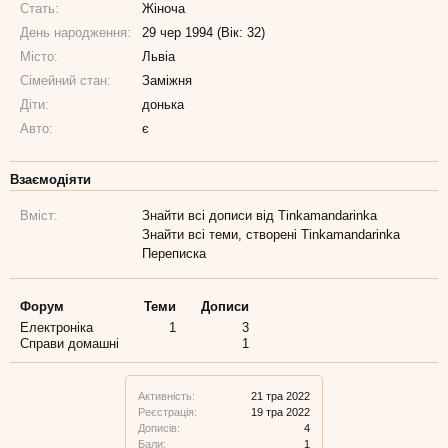
Стать:
Жіноча
День народження:
29 чер 1994 (Вік: 32)
Місто:
Львіа
Сімейний стан:
Заміжня
Діти:
донька
Авто:
є
Взаємодіяти
Вміст:
Знайти всі дописи від Tinkamandarinka
Знайти всі теми, створені Tinkamandarinka
Переписка
Форум
Теми
Дописи
Електроніка
1
3
Справи домашні
1
Активність:
21 тра 2022
Реєстрація:
19 тра 2022
Дописів:
4
Бали:
1