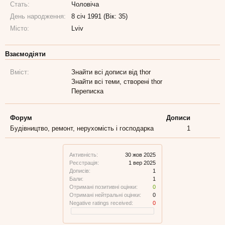
Стать:
Чоловіча
День народження:
8 січ 1991 (Вік: 35)
Місто:
Lviv
Взаємодіяти
Вміст:
Знайти всі дописи від thor
Знайти всі теми, створені thor
Переписка
Форум
Дописи
Будівництво, ремонт, нерухомість і господарка
1
Активність:
30 жов 2025
Реєстрація:
1 вер 2025
Дописів:
1
Бали:
1
Отримані позитивні оцінки:
0
Отримані нейтральні оцінки:
0
Negative ratings received:
0