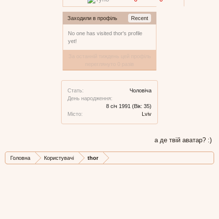
Заходили в профіль
Recent
No one has visited thor's profile
yet!
За останній тиждень цей профіль
переглянуто 0 разів
Стать:
Чоловіча
День народження:
8 січ 1991
(Вік: 35)
Місто:
Lviv
а де твій аватар? :)
Головна
Користувачі
thor