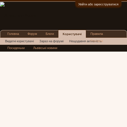
Увійти або зареєструватися
:)
Головна
Форум
Блоги
Правила
Користувачі
Реклама
Видатні користувачі
Зараз на форумі
Нещодавня активність
Посиденьки
Львівські новини
Нові повідомлення профілю