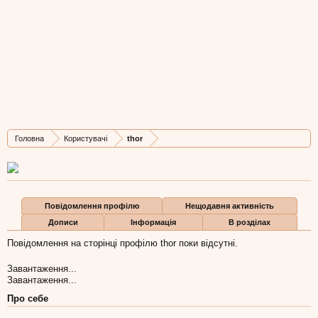
thor
New Member
, Чоловіча, 35,
з
Lviv
Остання активність thor:
30 жов 2025
Дописів
Карма
Бали
Головна
Користувачі
thor
1
0
1
Повідомлення профілю
Нещодавня активність
Дописи
Інформація
В розділах
Повідомлення на сторінці профілю thor поки відсутні.
Завантаження...
Завантаження...
Про себе