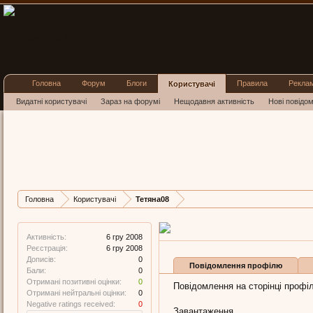
Головна
Форум
Блоги
Правила
Рекла
Користувачі
Видатні користувачі
Зараз на форумі
Нещодавня активність
Нові повідо
Тетяна08
New Member
, 43
Остання активність Тет
Дописів
Карма
Ба
Головна
Користувачі
Тетяна08
0
0
0
Активність:
6 гру 2008
Реєстрація:
6 гру 2008
Дописів:
0
Повідомлення профілю
Бали:
0
Отримані позитивні оцінки:
0
Повідомлення на сторінці профіл
Отримані нейтральні оцінки:
0
Negative ratings received:
0
Завантаження...