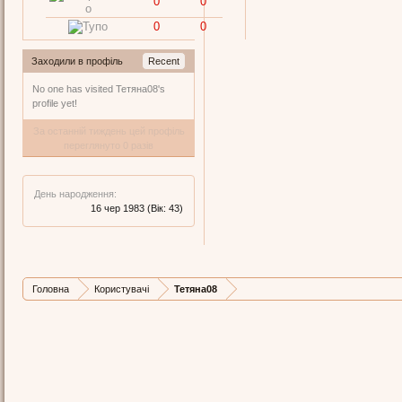
0
0
0
0
Заходили в профіль
Recent
No one has visited Тетяна08's
profile yet!
За останній тиждень цей профіль
переглянуто 0 разів
День народження:
16 чер 1983
(Вік: 43)
Головна
Користувачі
Тетяна08