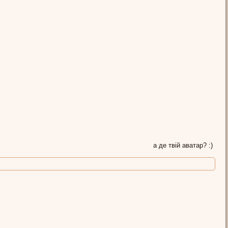
а де твій аватар? :)