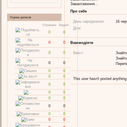
Завантаження...
Про себе
Оцінки дописів
День народження:
16 чер
Отримані:
Видані:
Діти:
0
0
0
0
Взаємодіяти
0
0
Вміст:
Знайти
Знайти
0
0
Переп
0
0
0
0
This user hasn't posted anything
0
0
0
0
0
0
0
0
0
0
0
0