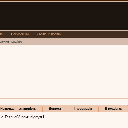
ма
Посиденьки
Львівські новини
млення профілю
яна08:
6 гру 2008
ли
Нещодавня активність
Дописи
Інформація
В розділах
ю Тетяна08 поки відсутні.