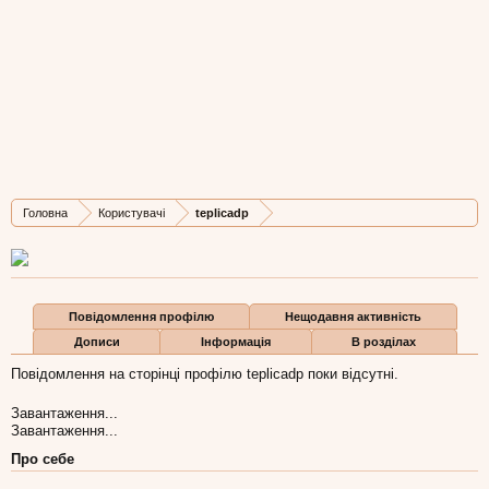
teplicadp
New Member
, Чоловіча, 36,
з
Днепр
Остання активність teplicadp:
9 жов 2018
Дописів
Карма
Бали
Головна
Користувачі
teplicadp
1
0
1
Повідомлення профілю
Нещодавня активність
Дописи
Інформація
В розділах
Повідомлення на сторінці профілю teplicadp поки відсутні.
Завантаження...
Завантаження...
Про себе