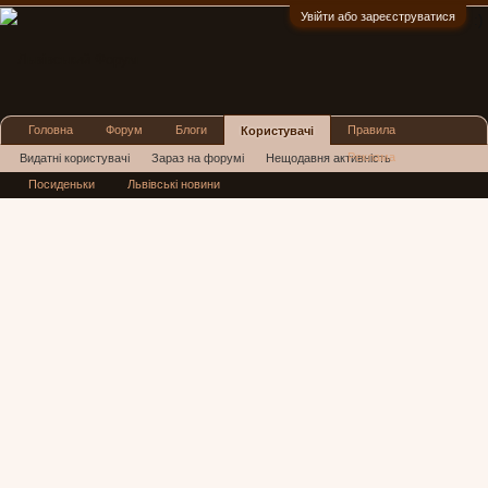
Увійти або зареєструватися
:)
Головна
Форум
Блоги
Правила
Користувачі
Реклама
Видатні користувачі
Зараз на форумі
Нещодавня активність
Посиденьки
Львівські новини
Нові повідомлення профілю