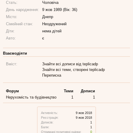
Стать:
Чоловіча
День народження:
9 жов 1989 (Вік: 36)
Місто:
Днепр
Сімейний стан:
Неодружений
Діти:
нема дітей
Авто:
є
Взаємодіяти
Вміст:
Знайти всі дописи від teplicadp
Знайти всі теми, створені teplicadp
Переписка
Форум
Теми
Дописи
Нерухомість та будівництво
1
1
Активність:
9 жов 2018
Реєстрація:
9 жов 2018
Дописів:
1
Бали:
1
Отримані позитивні оцінки:
0