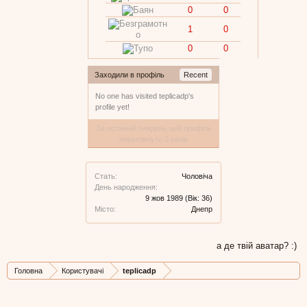
0
0
1
0
0
0
Заходили в профіль
Recent
No one has visited teplicadp's
profile yet!
За останній тиждень цей профіль
переглянуто 0 разів
Стать:
Чоловіча
День народження:
9 жов 1989
(Вік: 36)
Місто:
Днепр
а де твій аватар? :)
Головна
Користувачі
teplicadp