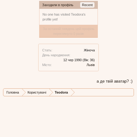
Заходили в профіль
Recent
No one has visited Teodora's
profile yet!
За останній тиждень цей профіль
переглянуто 0 разів
Стать:
Жіноча
День народження:
12 чер 1990
(Вік: 36)
Місто:
Львів
а де твій аватар? :)
Головна
Користувачі
Teodora