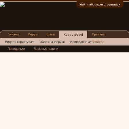
Увійти або зареєструватися
:)
Головна
Форум
Блоги
Правила
Користувачі
Реклама
Видатні користувачі
Зараз на форумі
Нещодавня активність
Посиденьки
Львівські новини
Нові повідомлення профілю