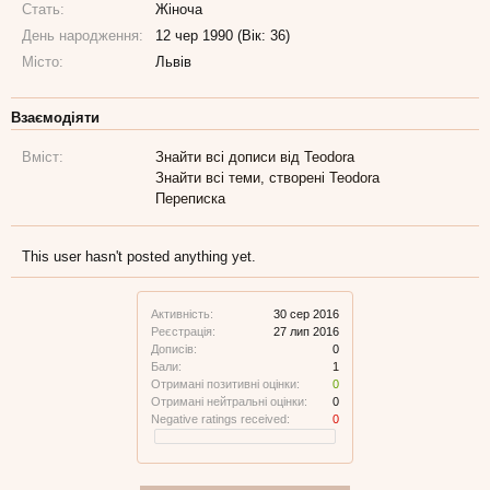
Стать:
Жіноча
День народження:
12 чер 1990 (Вік: 36)
Місто:
Львів
Взаємодіяти
Вміст:
Знайти всі дописи від Teodora
Знайти всі теми, створені Teodora
Переписка
This user hasn't posted anything yet.
Активність:
30 сер 2016
Реєстрація:
27 лип 2016
Дописів:
0
Бали:
1
Отримані позитивні оцінки:
0
Отримані нейтральні оцінки:
0
Negative ratings received:
0