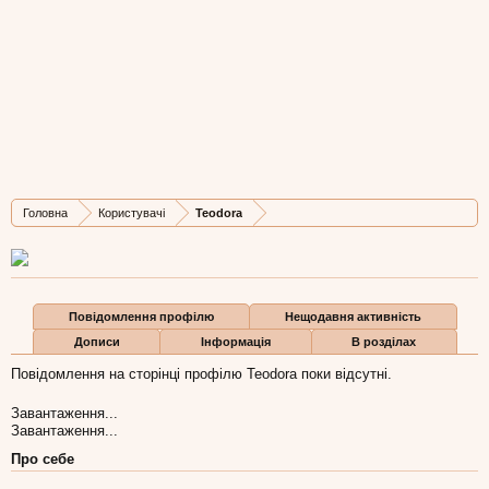
Teodora
New Member
, Жіноча, 36,
з
Львів
Остання активність Teodora:
30 сер 2016
Дописів
Карма
Бали
Головна
Користувачі
Teodora
0
0
1
Повідомлення профілю
Нещодавня активність
Дописи
Інформація
В розділах
Повідомлення на сторінці профілю Teodora поки відсутні.
Завантаження...
Завантаження...
Про себе