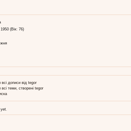
а
 1950 (Вік: 76)
іжня
 всі дописи від tegor
 всі теми, створені tegor
иска
 yet.