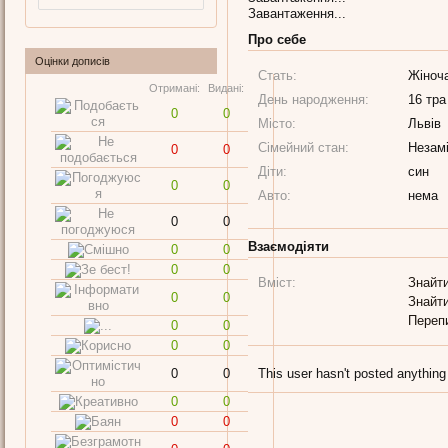
Завантаження...
Про себе
Оцінки дописів
Стать:
Жіноч
Отримані:
Видані:
День народження:
16 тра
0
0
Місто:
Львів
Сімейний стан:
Незам
0
0
Діти:
син
0
0
Авто:
нема
0
0
Взаємодіяти
0
0
0
0
Вміст:
Знайти
0
0
Знайти
Переп
0
0
0
0
0
0
This user hasn't posted anything
0
0
0
0