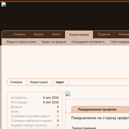
Головна
Форум
Блоги
Правила
Рекла
Користувачі
Видатні користувачі
Зараз на форумі
Нещодавня активність
Нові повідо
tegor
New Member
, Жіноча, 76,
з
Ль
Остання активність tegor:
9 л
Дописів
Карма
Бали
Головна
Користувачі
tegor
0
0
0
Активність:
9 лют 2016
Реєстрація:
9 лют 2016
Дописів:
0
Повідомлення профілю
Бали:
0
Отримані позитивні оцінки:
0
Повідомлення на сторінці профіл
Отримані нейтральні оцінки:
0
Negative ratings received:
0
Завантаження...