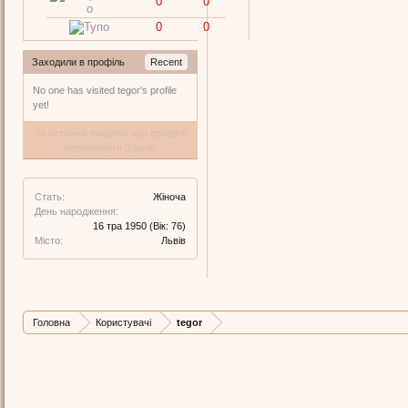
0
0
0
0
Заходили в профіль
Recent
No one has visited tegor's profile
yet!
За останній тиждень цей профіль
переглянуто 0 разів
Стать:
Жіноча
День народження:
16 тра 1950
(Вік: 76)
Місто:
Львів
Головна
Користувачі
tegor