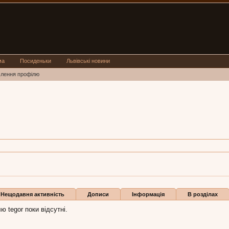
ма
Посиденьки
Львівські новини
млення профілю
вів
ют 2016
Нещодавня активність
Дописи
Інформація
В розділах
ю tegor поки відсутні.