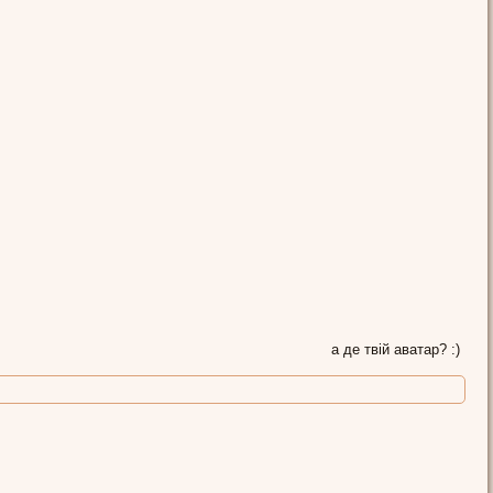
а де твій аватар? :)