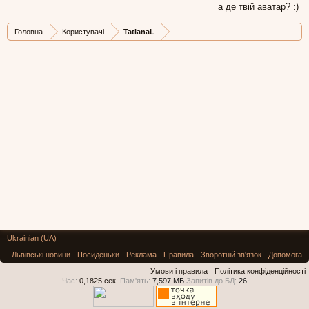
а де твій аватар? :)
Головна
Користувачі
TatianaL
Ukrainian (UA)
Львівські новини
Посиденьки
Реклама
Правила
Зворотній зв'язок
Допомога
Умови і правила
Політика конфіденційності
Час:
0,1825 сек.
Пам'ять:
7,597 МБ
Запитів до БД:
26