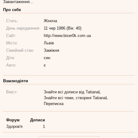
Завантаження...
Про себе
Стать:
Жіноча
День народження:
11 чер 1986 (Вік: 40)
Сайт:
http://www.biser0k.com.ua
Місто:
Львів
Сімейний стан:
Заміжня
Діти:
син
Авто:
є
Взаємодіяти
Вміст:
Знайти всі дописи від TatianaL
Знайти всі теми, створені TatianaL
Переписка
Форум
Дописи
Здоров'я
1