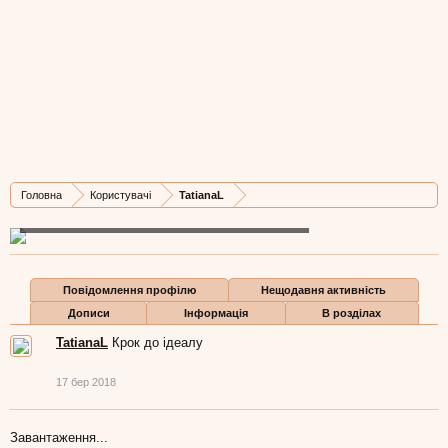
TatianaL
New Member
, Жіноча, 40,
з
Львів
Крок до ідеалу
17 бер 2018
Остання активність TatianaL:
17 бер 2018
Головна
Користувачі
TatianaL
Дописів
Карма
Бали
1
0
1
Повідомлення профілю
Нещодавня активність
Дописи
Інформація
В розділах
TatianaL
Крок до ідеалу
17 бер 2018
Завантаження...