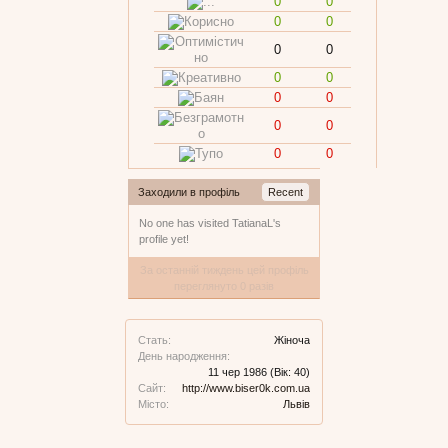
0
0
0
0
0
0
0
0
0
0
0
0
0
0
Заходили в профіль
Recent
No one has visited TatianaL's
profile yet!
За останній тиждень цей профіль
переглянуто 0 разів
Стать:
Жіноча
День народження:
11 чер 1986
(Вік: 40)
Сайт:
http://www.biser0k.com.ua
Місто:
Львів