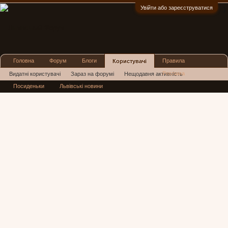
Увійти або зареєструватися
:)
Головна
Форум
Блоги
Правила
Користувачі
Реклама
Видатні користувачі
Зараз на форумі
Нещодавня активність
Посиденьки
Львівські новини
Нові повідомлення профілю