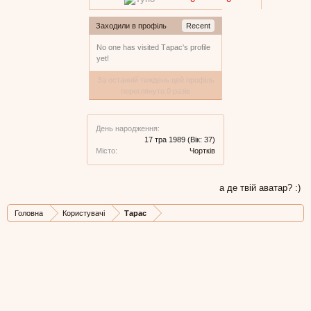
Заходили в профіль
Recent
No one has visited Тарас's profile
yet!
За останній тиждень цей профіль
переглянуто 0 разів
День народження:
17 тра 1989
(Вік: 37)
Місто:
Чортків
а де твій аватар? :)
Головна
Користувачі
Тарас