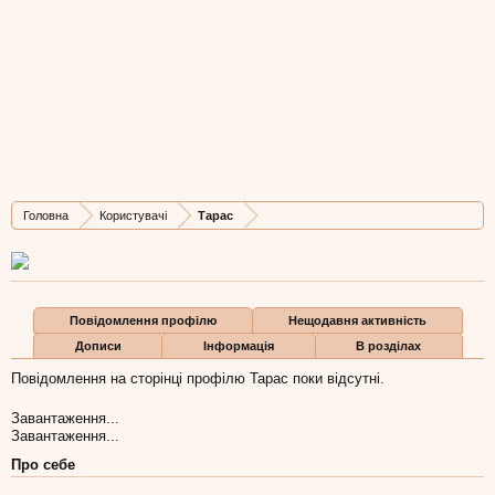
Тарас
New Member
, 37,
з
Чортків
Остання активність Тарас:
15 лис 2007
Дописів
Карма
Бали
Головна
Користувачі
Тарас
1
0
0
Повідомлення профілю
Нещодавня активність
Дописи
Інформація
В розділах
Повідомлення на сторінці профілю Тарас поки відсутні.
Завантаження...
Завантаження...
Про себе