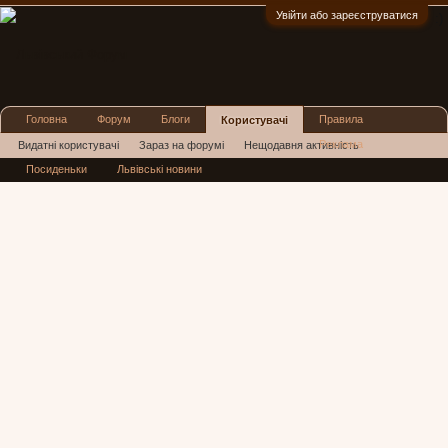
Увійти або зареєструватися
:)
Головна
Форум
Блоги
Правила
Користувачі
Реклама
Видатні користувачі
Зараз на форумі
Нещодавня активність
Посиденьки
Львівські новини
Нові повідомлення профілю