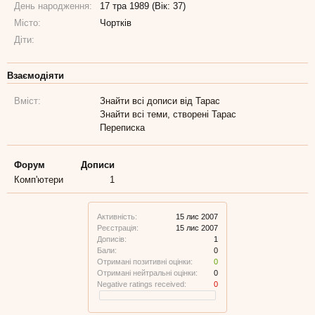
День народження:
17 тра 1989 (Вік: 37)
Місто:
Чортків
Діти:
Взаємодіяти
Вміст:
Знайти всі дописи від Тарас
Знайти всі теми, створені Тарас
Переписка
Форум
Дописи
Комп'ютери
1
Активність:
15 лис 2007
Реєстрація:
15 лис 2007
Дописів:
1
Бали:
0
Отримані позитивні оцінки:
0
Отримані нейтральні оцінки:
0
Negative ratings received:
0