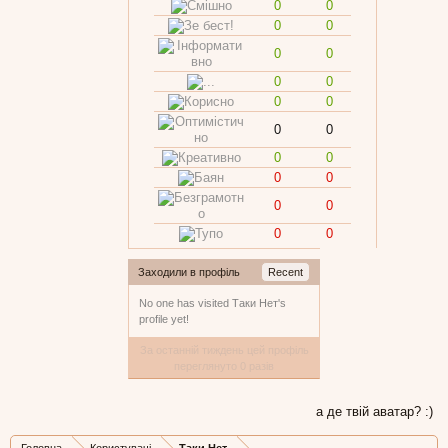
0
0
0
0
0
0
0
0
0
0
0
0
0
0
0
0
0
0
0
0
Заходили в профіль
Recent
No one has visited Таки Нет's
profile yet!
За останній тиждень цей профіль
переглянуто 0 разів
а де твій аватар? :)