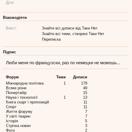
Діти:
Взаємодіяти
Вміст:
Знайти всі дописи від Таки Нет
Знайти всі теми, створені Таки Нет
Переписка
Підпис
Люби меня по французски, раз по немецки не можешь...
Форум
Теми
Дописи
Міжнародна політика
1
179
Всяке різне
49
Піонертабір
15
Наука і технології
1
13
Книга скарг і пропозицій
11
Спорт
11
Життя форуму
7
У світі тварин
7
Історія
5
Стрічка новин
3
Фото
2