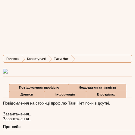
Таки Нет
Well-Known Member
Остання активність Таки Нет:
31 сер 2011
Дописів
Карма
Бали
Головна
Користувачі
Таки Нет
310
0
0
Повідомлення профілю
Нещодавня активність
Дописи
Інформація
В розділах
Повідомлення на сторінці профілю Таки Нет поки відсутні.
Завантаження...
Завантаження...
Про себе