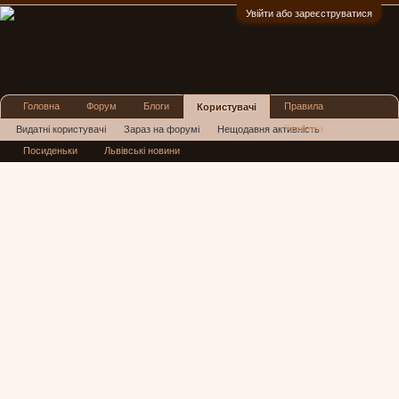
Увійти або зареєструватися
:)
Головна
Форум
Блоги
Правила
Користувачі
Реклама
Видатні користувачі
Зараз на форумі
Нещодавня активність
Посиденьки
Львівські новини
Нові повідомлення профілю