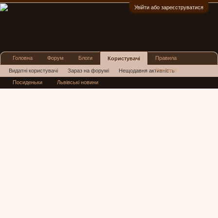
Увійти або зареєструватися
:)
Головна
Форум
Блоги
Правила
Користувачі
Реклама
Видатні користувачі
Зараз на форумі
Нещодавня активність
Посиденьки
Львівські новини
Нові повідомлення профілю