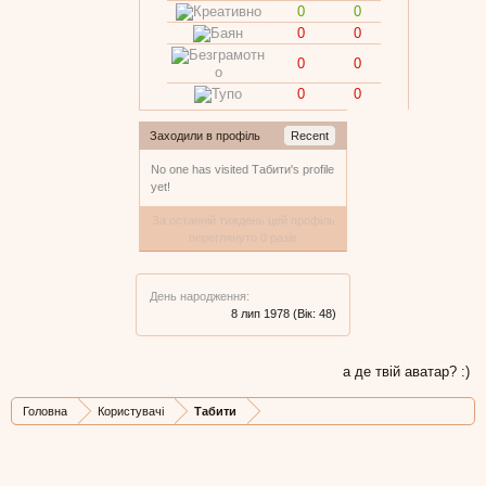
0
0
0
0
0
0
0
0
Заходили в профіль
Recent
No one has visited Табити's profile
yet!
За останній тиждень цей профіль
переглянуто 0 разів
День народження:
8 лип 1978
(Вік: 48)
а де твій аватар? :)
Головна
Користувачі
Табити