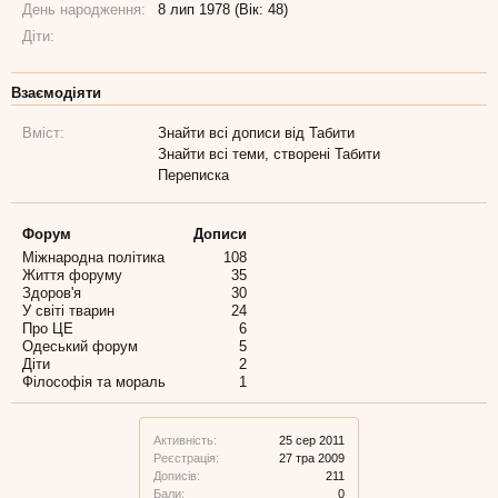
День народження:
8 лип 1978 (Вік: 48)
Діти:
Взаємодіяти
Вміст:
Знайти всі дописи від Табити
Знайти всі теми, створені Табити
Переписка
Форум
Дописи
Міжнародна політика
108
Життя форуму
35
Здоров'я
30
У світі тварин
24
Про ЦЕ
6
Одеський форум
5
Діти
2
Філософія та мораль
1
Активність:
25 сер 2011
Реєстрація:
27 тра 2009
Дописів:
211
Бали:
0