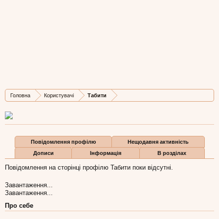
Табити
Well-Known Member
, 48
Остання активність Табити:
25 сер 2011
Дописів
Карма
Бали
Головна
Користувачі
Табити
211
0
0
Повідомлення профілю
Нещодавня активність
Дописи
Інформація
В розділах
Повідомлення на сторінці профілю Табити поки відсутні.
Завантаження...
Завантаження...
Про себе