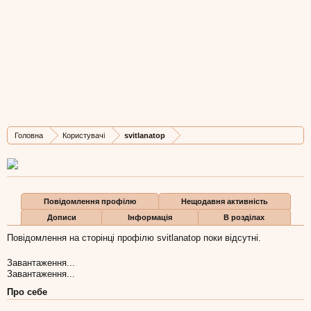
svitlanatop
New Member
, Жіноча, 37,
з
Львів
Остання активність svitlanatop:
16 чер 2016
Дописів
Карма
Бали
Головна
Користувачі
svitlanatop
1
0
1
Повідомлення профілю
Нещодавня активність
Дописи
Інформація
В розділах
Повідомлення на сторінці профілю svitlanatop поки відсутні.
Завантаження...
Завантаження...
Про себе