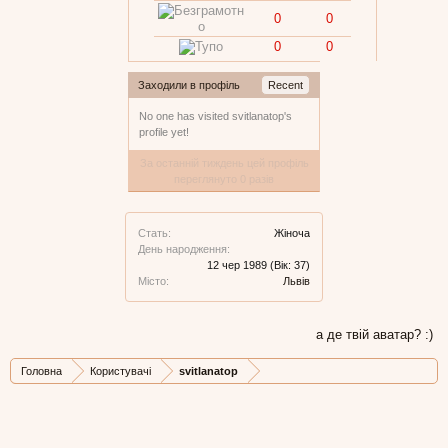
0
0
0
0
Заходили в профіль
Recent
No one has visited svitlanatop's
profile yet!
За останній тиждень цей профіль
переглянуто 0 разів
Стать:
Жіноча
День народження:
12 чер 1989
(Вік: 37)
Місто:
Львів
а де твій аватар? :)
Головна
Користувачі
svitlanatop