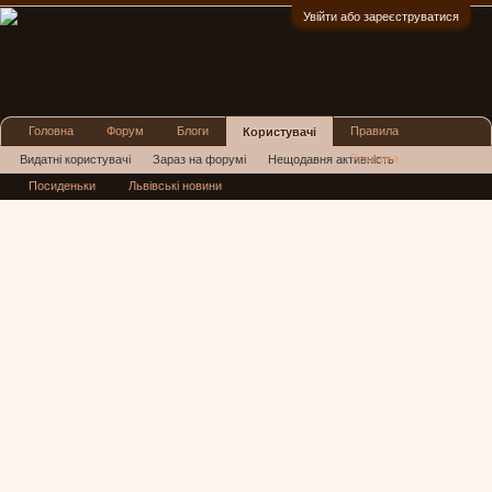
Увійти або зареєструватися
:)
Головна
Форум
Блоги
Правила
Користувачі
Реклама
Видатні користувачі
Зараз на форумі
Нещодавня активність
Посиденьки
Львівські новини
Нові повідомлення профілю