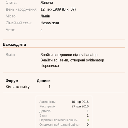
Стать:
Жіноча
День народження:
12 чер 1989 (Вік: 37)
Місто:
Львів
Сімейний стан:
Незаміжня
Авто:
є
Взаємодіяти
Вміст:
Знайти всі дописи від svitlanatop
Знайти всі теми, створені svitlanatop
Переписка
Форум
Дописи
Кімната сміху
1
Активність:
16 чер 2016
Реєстрація:
27 тра 2016
Дописів:
1
Бали:
1
Отримані позитивні оцінки:
0
Отримані нейтральні оцінки:
0