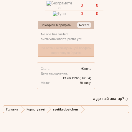
0
0
0
0
Заходили в профіль
Recent
No one has visited
svetikvdovichen's profile yet!
За останній тиждень цей профіль
переглянуто 0 разів
Стать:
Жіноча
День народження:
13 кві 1992
(Вік: 34)
Місто:
Вінниця
а де твій аватар? :)
Головна
Користувачі
svetikvdovichen