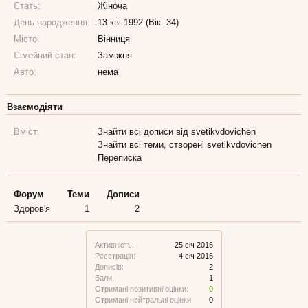
Стать:
Жіноча
День народження:
13 кві 1992 (Вік: 34)
Місто:
Вінниця
Сімейний стан:
Заміжня
Авто:
нема
Взаємодіяти
Вміст:
Знайти всі дописи від svetikvdovichen
Знайти всі теми, створені svetikvdovichen
Переписка
Форум
Теми
Дописи
Здоров'я
1
2
Активність:
25 січ 2016
Реєстрація:
4 січ 2016
Дописів:
2
Бали:
1
Отримані позитивні оцінки:
0
Отримані нейтральні оцінки:
0