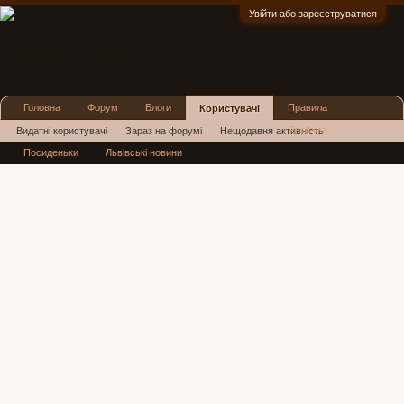
Увійти або зареєструватися
:)
Головна
Форум
Блоги
Правила
Користувачі
Реклама
Видатні користувачі
Зараз на форумі
Нещодавня активність
Посиденьки
Львівські новини
Нові повідомлення профілю