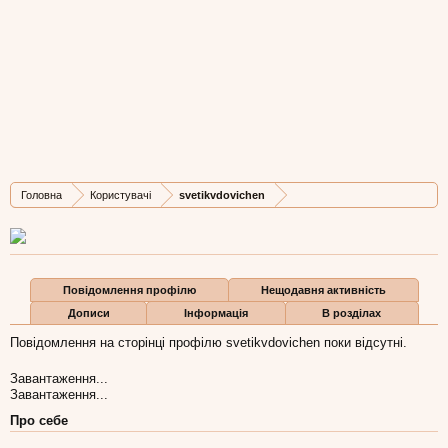
svetikvdovichen
New Member
, Жіноча, 34,
з
Вінниця
Остання активність svetikvdovichen:
25 січ 2016
Дописів
Карма
Бали
Головна
Користувачі
svetikvdovichen
2
0
1
Повідомлення профілю
Нещодавня активність
Дописи
Інформація
В розділах
Повідомлення на сторінці профілю svetikvdovichen поки відсутні.
Завантаження...
Завантаження...
Про себе