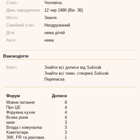
Стать:
Чоловіча
День народження:
12 чер 1990 (Вік: 36)
Місто:
Земля
Сімейний стан:
Неодружений
Діти:
нема дітей
Авто:
нема
Взаємодіяти
Вміст:
Знайти всі дописи від Sukivak
Знайти всі теми, створені Sukivak
Переписка
Форум
Дописи
Мовне питання
8
Про ЦЕ
4
Форумна кухня
4
Всяке різне
4
www
3
Влада і комуналка
3
Комп'ютери
3
ЗМІ, PR та реклама
1