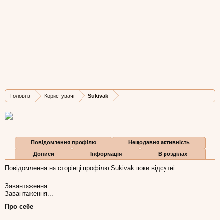
Sukivak
Active Member
, Чоловіча, 36,
з
Земля
Остання активність Sukivak:
25 гру 2019
Дописів
Карма
Бали
Головна
Користувачі
Sukivak
32
1
8
Повідомлення профілю
Нещодавня активність
Дописи
Інформація
В розділах
Повідомлення на сторінці профілю Sukivak поки відсутні.
Завантаження...
Завантаження...
Про себе