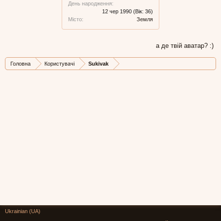
День народження:
12 чер 1990
(Вік: 36)
Місто:
Земля
а де твій аватар? :)
Головна
Користувачі
Sukivak
Ukrainian (UA)