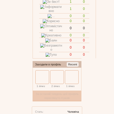
1
0
1
0
0
0
0
0
0
0
0
0
0
0
0
0
0
0
Заходили в профіль
Recent
1
times
2
times
1
times
За останній тиждень цей профіль
переглянуто 4 разів
Стать:
Чоловіча