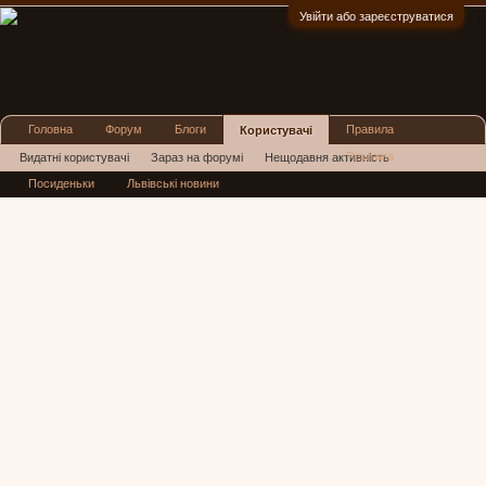
Увійти або зареєструватися
:)
Головна
Форум
Блоги
Правила
Користувачі
Реклама
Видатні користувачі
Зараз на форумі
Нещодавня активність
Посиденьки
Львівські новини
Нові повідомлення профілю