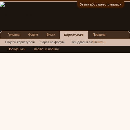
Увійти або зареєструватися
:)
Головна
Форум
Блоги
Правила
Користувачі
Реклама
Видатні користувачі
Зараз на форумі
Нещодавня активність
Посиденьки
Львівські новини
Нові повідомлення профілю