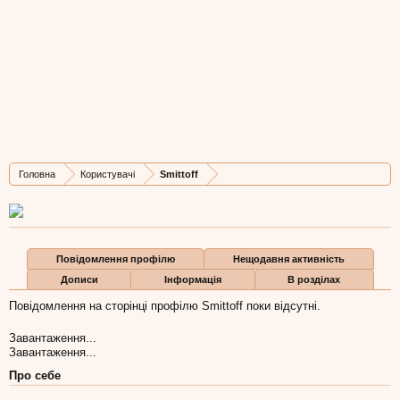
Smittoff
New Member
, Чоловіча, 39,
з
Київ
Остання активність Smittoff:
6 тра 2015
Дописів
Карма
Бали
Головна
Користувачі
Smittoff
1
0
1
Повідомлення профілю
Нещодавня активність
Дописи
Інформація
В розділах
Повідомлення на сторінці профілю Smittoff поки відсутні.
Завантаження...
Завантаження...
Про себе