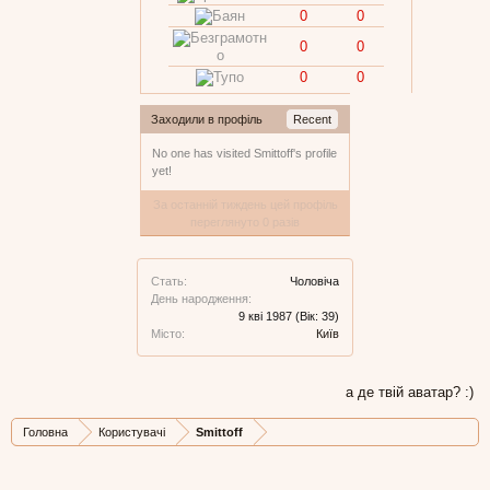
0
0
0
0
0
0
Заходили в профіль
Recent
No one has visited Smittoff's profile
yet!
За останній тиждень цей профіль
переглянуто 0 разів
Стать:
Чоловіча
День народження:
9 кві 1987
(Вік: 39)
Місто:
Київ
а де твій аватар? :)
Головна
Користувачі
Smittoff