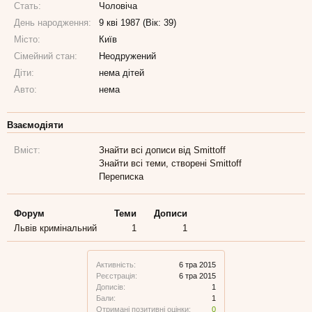
Стать:
Чоловіча
День народження:
9 кві 1987 (Вік: 39)
Місто:
Київ
Сімейний стан:
Неодружений
Діти:
нема дітей
Авто:
нема
Взаємодіяти
Вміст:
Знайти всі дописи від Smittoff
Знайти всі теми, створені Smittoff
Переписка
Форум
Теми
Дописи
Львів кримінальний
1
1
Активність:
6 тра 2015
Реєстрація:
6 тра 2015
Дописів:
1
Бали:
1
Отримані позитивні оцінки:
0