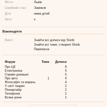
Місто:
Львiв
Сімейний стан:
Заміжня
Діти:
нема дітей
Авто:
є
Взаємодіяти
Вміст:
Знайти всі дописи від Slonb
Знайти всі теми, створені Slonb
Переписка
Форум
Теми
Дописи
Про ЦЕ
8
Електроніка
5
Справи домашні
5
Про авто
1
4
Філософія та мораль
4
У світі тварин
2
Піонертабір
2
Телефонія
1
Всяке різне
1