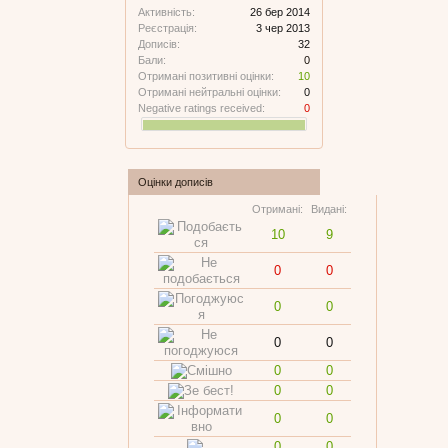
Активність:
26 бер 2014
Реєстрація:
3 чер 2013
Дописів:
32
Бали:
0
Отримані позитивні оцінки:
10
Отримані нейтральні оцінки:
0
Negative ratings received:
0
Оцінки дописів
Отримані:
Видані:
10
9
0
0
0
0
0
0
0
0
0
0
0
0
0
0