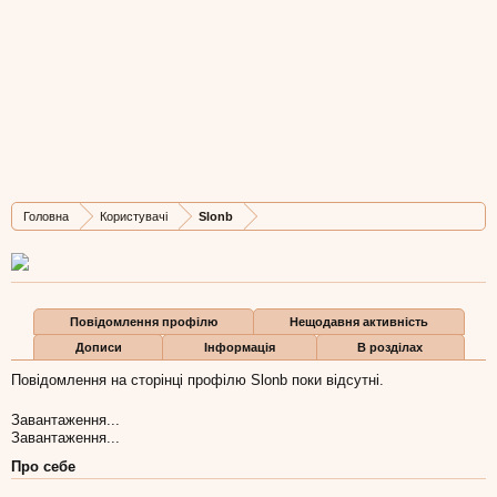
Slonb
Active Member
,
з
Львiв
Остання активність Slonb:
26 бер 2014
Дописів
Карма
Бали
Головна
Користувачі
Slonb
32
10
0
Повідомлення профілю
Нещодавня активність
Дописи
Інформація
В розділах
Повідомлення на сторінці профілю Slonb поки відсутні.
Завантаження...
Завантаження...
Про себе