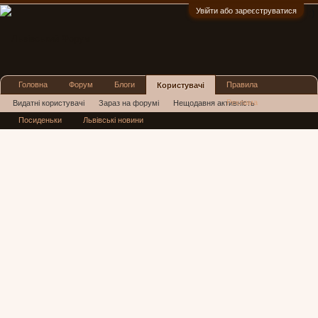
Увійти або зареєструватися
:)
Головна
Форум
Блоги
Правила
Користувачі
Реклама
Видатні користувачі
Зараз на форумі
Нещодавня активність
Посиденьки
Львівські новини
Нові повідомлення профілю