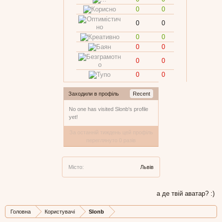
0
0
0
0
0
0
0
0
0
0
0
0
Заходили в профіль
Recent
No one has visited Slonb's profile
yet!
За останній тиждень цей профіль
переглянуто 0 разів
Місто:
Львiв
а де твій аватар? :)
Головна
Користувачі
Slonb