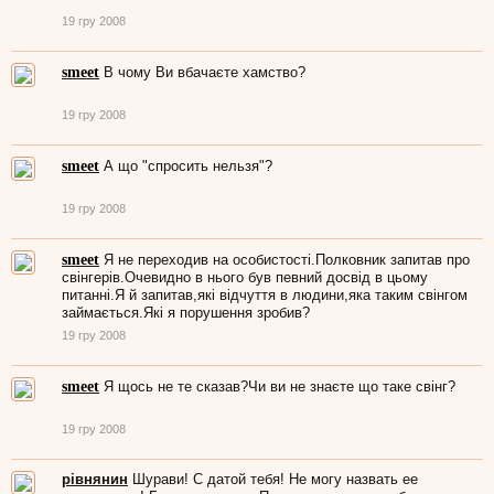
19 гру 2008
smeet
В чому Ви вбачаєте хамство?
19 гру 2008
smeet
А що "спросить нельзя"?
19 гру 2008
smeet
Я не переходив на особистості.Полковник запитав про
свінгерів.Очевидно в нього був певний досвід в цьому
питанні.Я й запитав,які відчуття в людини,яка таким свінгом
займається.Які я порушення зробив?
19 гру 2008
smeet
Я щось не те сказав?Чи ви не знаєте що таке свінг?
19 гру 2008
рівнянин
Шурави! С датой тебя! Не могу назвать ее