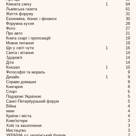
Кімната сміху
1
64
Львівська газета
61
Життя форуму
31
Економіка, бізнес і фінанси
30
Форумна кухня
28
Фото
27
Про авто
21
Книга скарг і пропозицій
19
Мовне питання
19
Що у світі чути
1
16
Свята і вітання
14
Здоров'я
14
Діти
14
Кінозал
1
10
Філософія та мораль
9
Дизайн
1
9
Справи домашні
9
Книгарня
8
Спорт
6
Подорожі Україною
5
Санкт-Петербурзький форум
5
Війна
4
www
4
Країни і міста
4
Комп'ютери
3
Хобі та захоплення
3
Мистецтво
3
УКРАЇНА << український форум
2