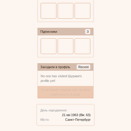
Підписники
3
Заходили в профіль
Recent
No one has visited Шурави's
profile yet!
За останній тиждень цей профіль
переглянуто 0 разів
День народження:
21 кві 1963
(Вік: 63)
Місто:
Санкт-Петербург