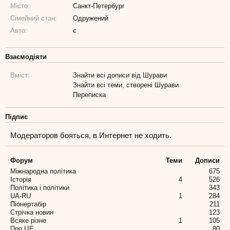
Місто:
Санкт-Петербург
Сімейний стан:
Одружений
Авто:
є
Взаємодіяти
Вміст:
Знайти всі дописи від Шурави
Знайти всі теми, створені Шурави
Переписка
Підпис
Модераторов бояться, в Интернет не ходить.
Форум
Теми
Дописи
Міжнародна політика
675
Історія
4
526
Політика і політики
343
UA-RU
1
284
Піонертабір
211
Стрічка новин
123
Всяке різне
1
105
Про ЦЕ
80