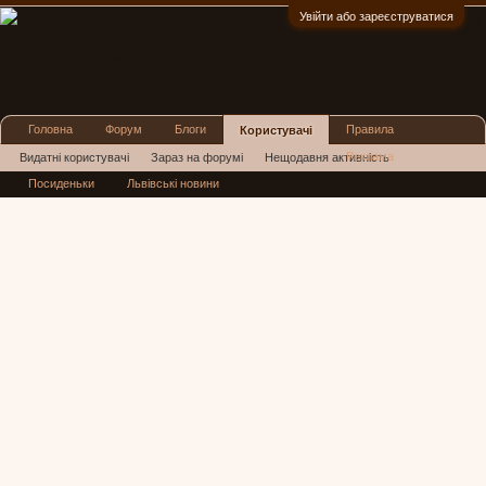
Увійти або зареєструватися
:)
Головна
Форум
Блоги
Правила
Користувачі
Реклама
Видатні користувачі
Зараз на форумі
Нещодавня активність
Посиденьки
Львівські новини
Нові повідомлення профілю