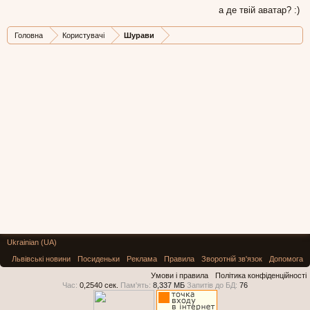
а де твій аватар? :)
Головна
Користувачі
Шурави
Ukrainian (UA)
Львівські новини
Посиденьки
Реклама
Правила
Зворотній зв'язок
Допомога
Умови і правила
Політика конфіденційності
Час:
0,2540 сек.
Пам'ять:
8,337 МБ
Запитів до БД:
76