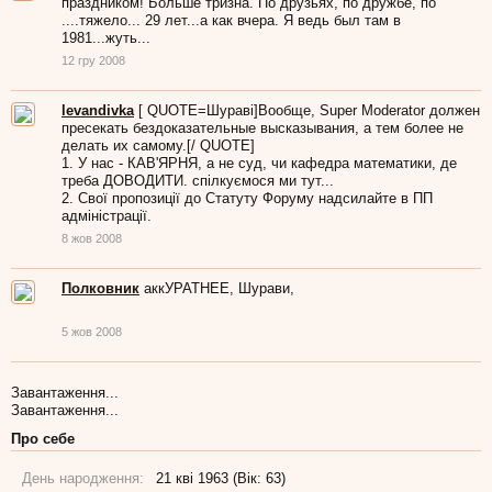
праздником! Больше тризна. По друзьях, по дружбе, по
....тяжело... 29 лет...а как вчера. Я ведь был там в
1981...жуть...
12 гру 2008
levandivka
[ QUOTE=Шураві]Вообще, Super Moderator должен
пресекать бездоказательные высказывания, а тем более не
делать их самому.[/ QUOTE]
1. У нас - КАВ'ЯРНЯ, а не суд, чи кафедра математики, де
треба ДОВОДИТИ. спілкуємося ми тут...
2. Свої пропозиції до Статуту Форуму надсилайте в ПП
адміністрації.
8 жов 2008
Полковник
аккУРАТНЕЕ, Шурави,
5 жов 2008
Завантаження...
Завантаження...
Про себе
День народження:
21 кві 1963 (Вік: 63)