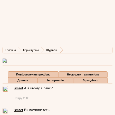
Шурави
Well-Known Member
, 63,
з
Санкт-Петербург
Остання активність Шурави:
14 жов 2016
Дописів
Карма
Бали
Головна
Користувачі
Шурави
2.742
972
113
Повідомлення профілю
Нещодавня активність
Дописи
Інформація
В розділах
smeet
А в цьому є сенс?
19 гру 2008
smeet
Ви помиляєтесь.