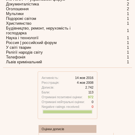
Документалістика
2
Оголошення
2
Мультики
1
Подорожі світом
1
Християнство
1
Будівництво, ремонт, нерухомість і
1
господарка
Наука і технології
1
Россия | российский форум
1
У світі тварин
1
Релігії народів світу
1
Телефонія
1
Львів кримінальний
1
Активність:
14 жов 2016
Реєстрація:
4 жов 2008
Дописів:
2.742
Бали:
113
Отримані позитивні оцінки:
972
Отримані нейтральні оцінки:
0
Negative ratings received:
0
Оцінки дописів