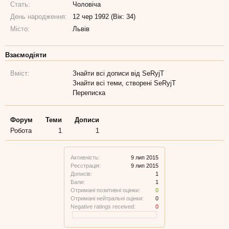
Стать:
Чоловіча
День народження:
12 чер 1992 (Вік: 34)
Місто:
Львів
Взаємодіяти
Вміст:
Знайти всі дописи від SeRyjT
Знайти всі теми, створені SeRyjT
Переписка
Форум
Теми
Дописи
Робота
1
1
Активність:
9 лип 2015
Реєстрація:
9 лип 2015
Дописів:
1
Бали:
1
Отримані позитивні оцінки:
0
Отримані нейтральні оцінки:
0
Negative ratings received:
0