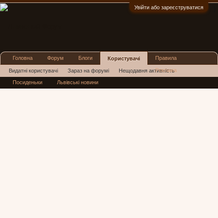
Увійти або зареєструватися
:)
Головна
Форум
Блоги
Правила
Користувачі
Реклама
Видатні користувачі
Зараз на форумі
Нещодавня активність
Посиденьки
Львівські новини
Нові повідомлення профілю