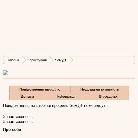
SeRyjT
New Member
, Чоловіча, 34,
з
Львів
Остання активність SeRyjT:
9 лип 2015
Дописів
Карма
Бали
Головна
Користувачі
SeRyjT
1
0
1
Повідомлення профілю
Нещодавня активність
Дописи
Інформація
В розділах
Повідомлення на сторінці профілю SeRyjT поки відсутні.
Завантаження...
Завантаження...
Про себе