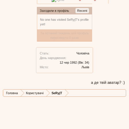
Заходили в профіль
Recent
No one has visited SeRyjT's profile
yet!
За останній тиждень цей профіль
переглянуто 0 разів
Стать:
Чоловіча
День народження:
12 чер 1992
(Вік: 34)
Місто:
Львів
а де твій аватар? :)
Головна
Користувачі
SeRyjT