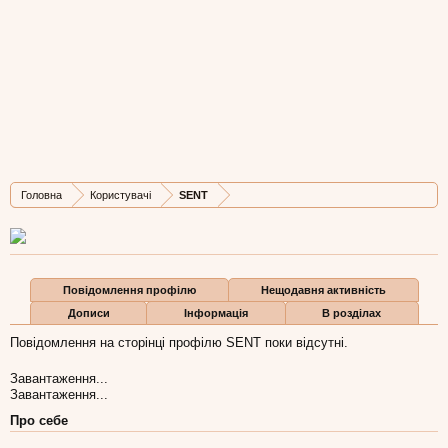
SENT
New Member
, 59
Остання активність SENT:
9 чер 2010
Дописів
Карма
Бали
Головна
Користувачі
SENT
0
0
0
Повідомлення профілю
Нещодавня активність
Дописи
Інформація
В розділах
Повідомлення на сторінці профілю SENT поки відсутні.
Завантаження...
Завантаження...
Про себе