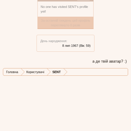
No one has visited SENT's profile
yet!
За останній тиждень цей профіль
переглянуто 0 разів
День народження:
8 лип 1967
(Вік: 59)
а де твій аватар? :)
Головна
Користувачі
SENT