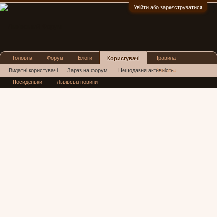
Увійти або зареєструватися
:)
Головна
Форум
Блоги
Правила
Користувачі
Реклама
Видатні користувачі
Зараз на форумі
Нещодавня активність
Посиденьки
Львівські новини
Нові повідомлення профілю