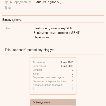
День народження:
8 лип 1967 (Вік: 59)
Діти:
Взаємодіяти
Вміст:
Знайти всі дописи від SENT
Знайти всі теми, створені SENT
Переписка
This user hasn't posted anything yet.
Активність:
9 чер 2010
Реєстрація:
1 чер 2010
Дописів:
0
Бали:
0
Отримані позитивні оцінки:
0
Отримані нейтральні оцінки:
0
Negative ratings received:
0
Оцінки дописів