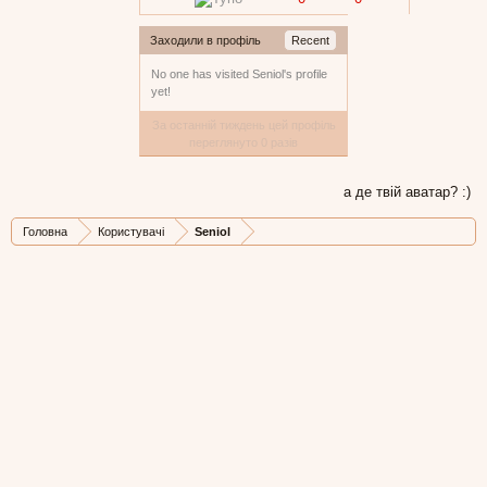
Заходили в профіль
Recent
No one has visited Seniol's profile
yet!
За останній тиждень цей профіль
переглянуто 0 разів
а де твій аватар? :)
Головна
Користувачі
Seniol