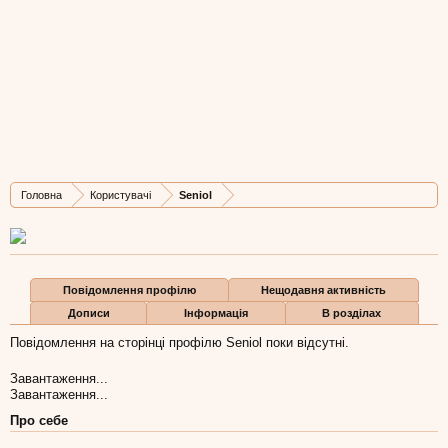
Seniol
New Member
Остання активність Seniol:
12 лис 2013
Дописів
Карма
Бали
Головна
Користувачі
Seniol
2
0
0
Повідомлення профілю
Нещодавня активність
Дописи
Інформація
В розділах
Повідомлення на сторінці профілю Seniol поки відсутні.
Завантаження...
Завантаження...
Про себе