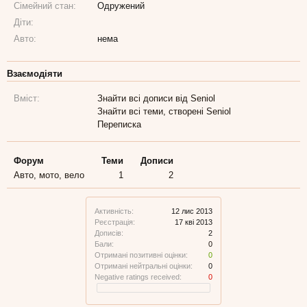
Сімейний стан:
Одружений
Діти:
Авто:
нема
Взаємодіяти
Вміст:
Знайти всі дописи від Seniol
Знайти всі теми, створені Seniol
Переписка
Форум
Теми
Дописи
Авто, мото, вело
1
2
Активність:
12 лис 2013
Реєстрація:
17 кві 2013
Дописів:
2
Бали:
0
Отримані позитивні оцінки:
0
Отримані нейтральні оцінки:
0
Negative ratings received:
0