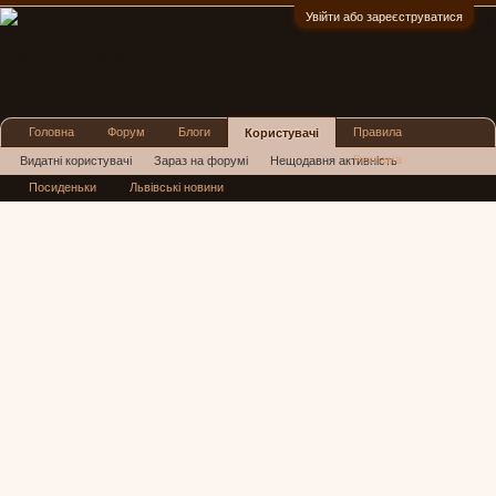
Увійти або зареєструватися
:)
Головна
Форум
Блоги
Правила
Користувачі
Реклама
Видатні користувачі
Зараз на форумі
Нещодавня активність
Посиденьки
Львівські новини
Нові повідомлення профілю