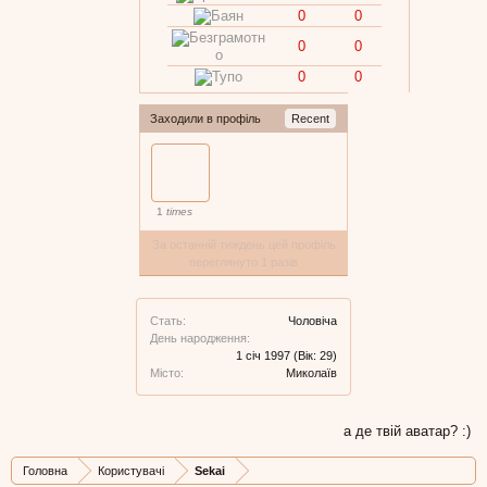
0
0
0
0
0
0
Заходили в профіль
Recent
1
times
За останній тиждень цей профіль
переглянуто 1 разів
Стать:
Чоловіча
День народження:
1 січ 1997
(Вік: 29)
Місто:
Миколаїв
а де твій аватар? :)
Головна
Користувачі
Sekai