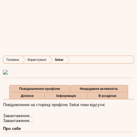
Sekai
New Member
, Чоловіча, 29,
з
Миколаїв
Остання активність Sekai:
21 гру 2018
Дописів
Карма
Бали
Головна
Користувачі
Sekai
1
0
1
Повідомлення профілю
Нещодавня активність
Дописи
Інформація
В розділах
Повідомлення на сторінці профілю Sekai поки відсутні.
Завантаження...
Завантаження...
Про себе