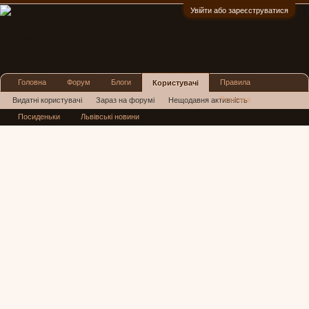
Увійти або зареєструватися
:)
Головна
Форум
Блоги
Правила
Користувачі
Реклама
Видатні користувачі
Зараз на форумі
Нещодавня активність
Посиденьки
Львівські новини
Нові повідомлення профілю