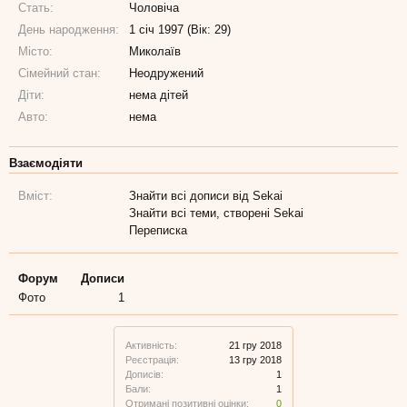
Стать:
Чоловіча
День народження:
1 січ 1997 (Вік: 29)
Місто:
Миколаїв
Сімейний стан:
Неодружений
Діти:
нема дітей
Авто:
нема
Взаємодіяти
Вміст:
Знайти всі дописи від Sekai
Знайти всі теми, створені Sekai
Переписка
Форум
Дописи
Фото
1
Активність:
21 гру 2018
Реєстрація:
13 гру 2018
Дописів:
1
Бали:
1
Отримані позитивні оцінки:
0