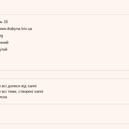
нь 16
/www.drabyna.lviv.ua
rg
ений
ітей
 всі дописи від sanni
 всі теми, створені sanni
иска