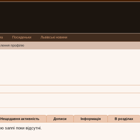
ма
Посиденьки
Львівські новини
млення профілю
 жов 2009
Нещодавня активність
Дописи
Інформація
В розділах
ю sanni поки відсутні.