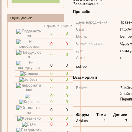
Завантаження...
Про себе
Оцінки дописів
День народження:
Траве
Отримані:
Видані:
Сайт:
http:/
5
0
Місто:
Lembe
Сімейний стан:
Одруж
0
0
Діти:
нема д
0
0
Авто:
є
0
0
coffee
0
0
Взаємодіяти
0
0
0
0
Вміст:
Знайти
Знайти
0
0
Переп
0
0
0
0
Форум
Теми
Дописи
0
0
Афіша
1
7
0
0