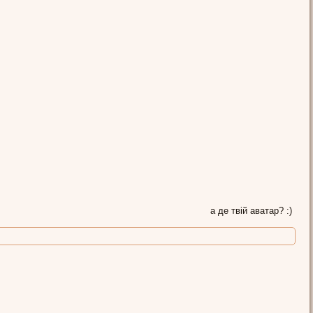
а де твій аватар? :)