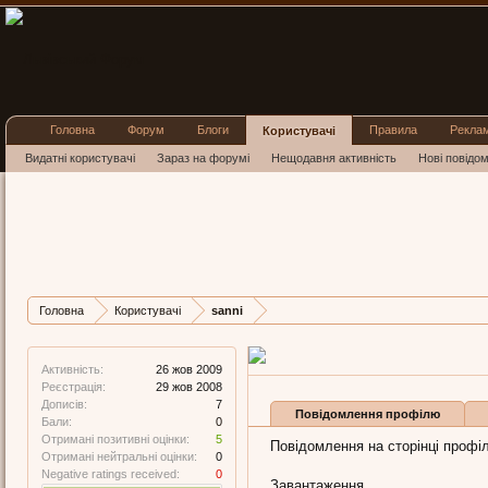
Головна
Форум
Блоги
Правила
Рекла
Користувачі
Видатні користувачі
Зараз на форумі
Нещодавня активність
Нові повідо
sanni
Member
,
з
Lemberg
Остання активність sanni:
26
Дописів
Карма
Бали
Головна
Користувачі
sanni
7
5
0
Активність:
26 жов 2009
Реєстрація:
29 жов 2008
Дописів:
7
Повідомлення профілю
Бали:
0
Отримані позитивні оцінки:
5
Повідомлення на сторінці профіл
Отримані нейтральні оцінки:
0
Negative ratings received:
0
Завантаження...