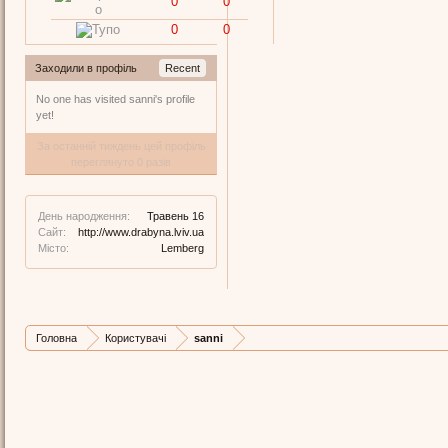
0
0
0
0
Заходили в профіль
Recent
No one has visited sanni's profile
yet!
За останній тиждень цей профіль
переглянуто 0 разів
День народження:
Травень 16
Сайт:
http://www.drabyna.lviv.ua
Місто:
Lemberg
Головна
Користувачі
sanni