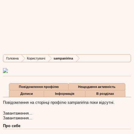
sampanirina
New Member
,
з
Київ
Остання активність sampanirina:
6 лют 2013
Дописів
Карма
Бали
Головна
Користувачі
sampanirina
1
0
0
Повідомлення профілю
Нещодавня активність
Дописи
Інформація
В розділах
Повідомлення на сторінці профілю sampanirina поки відсутні.
Завантаження...
Завантаження...
Про себе