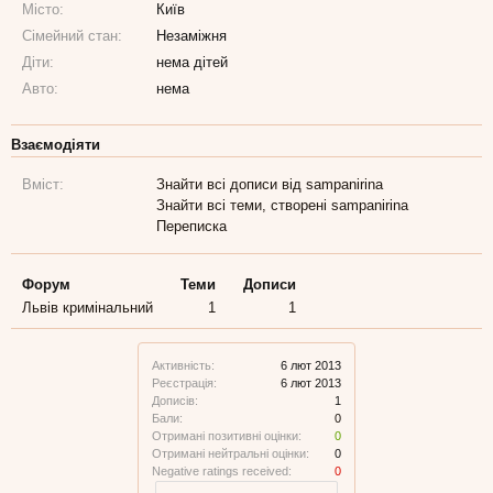
Місто:
Київ
Сімейний стан:
Незаміжня
Діти:
нема дітей
Авто:
нема
Взаємодіяти
Вміст:
Знайти всі дописи від sampanirina
Знайти всі теми, створені sampanirina
Переписка
Форум
Теми
Дописи
Львів кримінальний
1
1
Активність:
6 лют 2013
Реєстрація:
6 лют 2013
Дописів:
1
Бали:
0
Отримані позитивні оцінки:
0
Отримані нейтральні оцінки:
0
Negative ratings received:
0