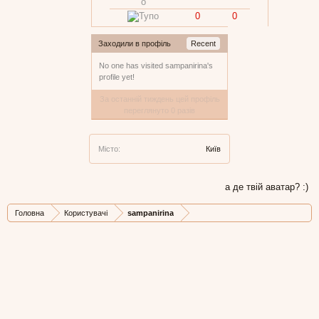
0
0
Заходили в профіль
Recent
No one has visited sampanirina's
profile yet!
За останній тиждень цей профіль
переглянуто 0 разів
Місто:
Київ
а де твій аватар? :)
Головна
Користувачі
sampanirina