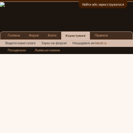
Увійти або зареєструватися
:)
Головна
Форум
Блоги
Правила
Користувачі
Реклама
Видатні користувачі
Зараз на форумі
Нещодавня активність
Посиденьки
Львівські новини
Нові повідомлення профілю