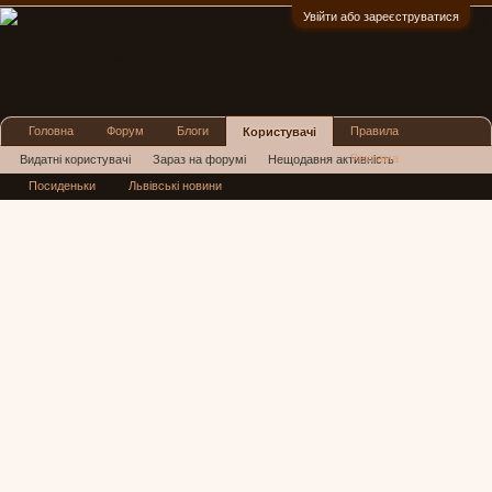
Увійти або зареєструватися
:)
Головна
Форум
Блоги
Правила
Користувачі
Реклама
Видатні користувачі
Зараз на форумі
Нещодавня активність
Посиденьки
Львівські новини
Нові повідомлення профілю