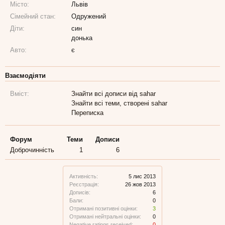
Місто:
Львів
Сімейний стан:
Одружений
Діти:
син
донька
Авто:
є
Взаємодіяти
Вміст:
Знайти всі дописи від sahar
Знайти всі теми, створені sahar
Переписка
Форум
Теми
Дописи
Доброчинність
1
6
Активність:
5 лис 2013
Реєстрація:
26 жов 2013
Дописів:
6
Бали:
0
Отримані позитивні оцінки:
3
Отримані нейтральні оцінки:
0
Negative ratings received:
0