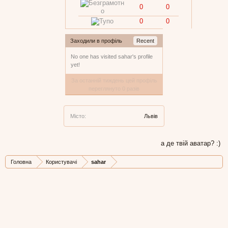
0
0
0
0
Заходили в профіль
Recent
No one has visited sahar's profile
yet!
За останній тиждень цей профіль
переглянуто 0 разів
Місто:
Львів
а де твій аватар? :)
Головна
Користувачі
sahar