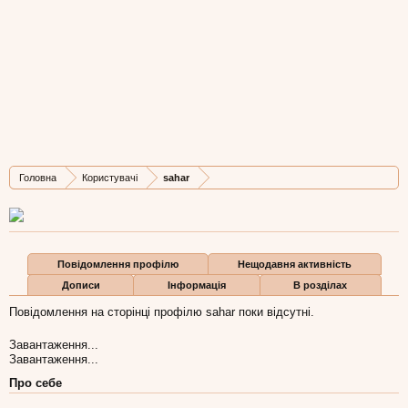
sahar
Member
,
з
Львів
Остання активність sahar:
5 лис 2013
Дописів
Карма
Бали
Головна
Користувачі
sahar
6
3
0
Повідомлення профілю
Нещодавня активність
Дописи
Інформація
В розділах
Повідомлення на сторінці профілю sahar поки відсутні.
Завантаження...
Завантаження...
Про себе