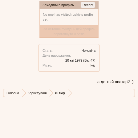
Заходили в профіль
Recent
No one has visited ruskiy's profile
yet!
За останній тиждень цей профіль
переглянуто 0 разів
Стать:
Чоловіча
День народження:
20 кві 1979
(Вік: 47)
Місто:
lviv
а де твій аватар? :)
Головна
Користувачі
ruskiy