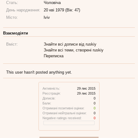
Стать:
Чоловіча
День народження:
20 кві 1979 (Вік: 47)
Місто:
lviv
Взаємодіяти
Вміст:
Знайти всі дописи від ruskiy
Знайти всі теми, створені ruskiy
Переписка
This user hasn't posted anything yet.
Активність:
29 лис 2015
Реєстрація:
29 лис 2015
Дописів:
0
Бали:
0
Отримані позитивні оцінки:
0
Отримані нейтральні оцінки:
0
Negative ratings received:
0