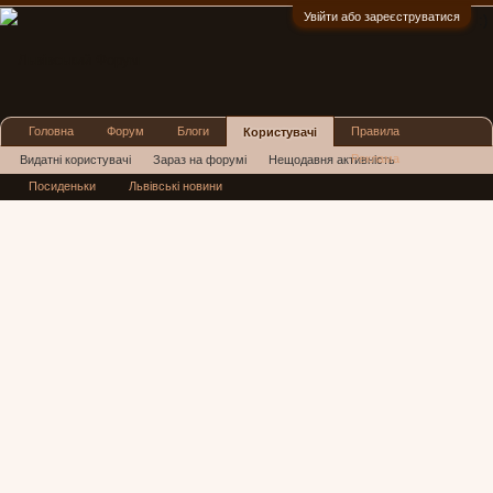
Увійти або зареєструватися
:)
Головна
Форум
Блоги
Правила
Користувачі
Реклама
Видатні користувачі
Зараз на форумі
Нещодавня активність
Посиденьки
Львівські новини
Нові повідомлення профілю