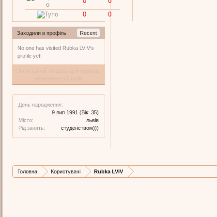
0
0
0
0
Заходили в профіль
Recent
No one has visited Rubka LVIV's
profile yet!
За останній тиждень цей профіль
переглянуто 0 разів
День народження:
9 лип 1991
(Вік: 35)
Місто:
львів
Рід занять:
студенством)))
Головна
Користувачі
Rubka LVIV