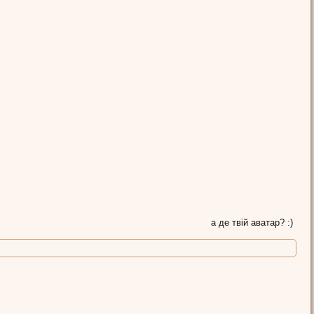
а де твій аватар? :)