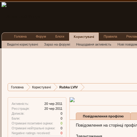
Головна
Форум
Блоги
Правила
Рекла
Користувачі
Видатні користувачі
Зараз на форумі
Нещодавня активність
Нові повідо
Rubka L
New Member
, 35,
з
ль
Остання активність R
Дописів
Карма
Головна
Користувачі
Rubka LVIV
0
0
Активність:
20 чер 2011
Реєстрація:
20 чер 2011
Дописів:
0
Повідомлення профілю
Бали:
0
Отримані позитивні оцінки:
0
Повідомлення на сторінці профіл
Отримані нейтральні оцінки:
0
Negative ratings received:
0
Завантаження...