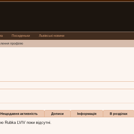
ма
Посиденьки
Львівські новини
млення профілю
VIV
вів
ubka LVIV:
20 чер 2011
Бали
0
Нещодавня активність
Дописи
Інформація
В розділах
ю Rubka LVIV поки відсутні.