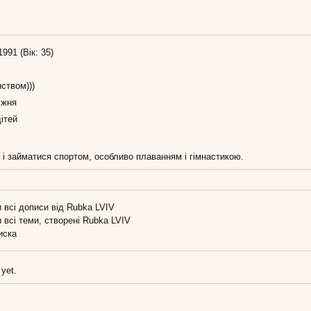
1991 (Вік: 35)
ством)))
іжня
ітей
і займатися спортом, особливо плаванням і гімнастикою.
 всі дописи від Rubka LVIV
 всі теми, створені Rubka LVIV
иска
 yet.