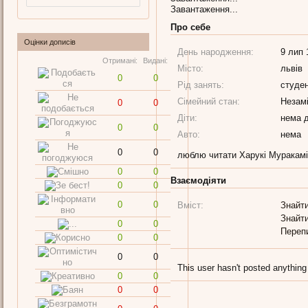
Завантаження...
Про себе
Оцінки дописів
День народження:
9 лип 
Отримані:
Видані:
Місто:
львів
0
0
Рід занять:
студен
Сімейний стан:
Незам
0
0
Діти:
нема д
0
0
Авто:
нема
0
0
люблю читати Харукі Муракамі 
0
0
Взаємодіяти
0
0
0
0
Вміст:
Знайти
Знайти
0
0
Переп
0
0
0
0
This user hasn't posted anything
0
0
0
0