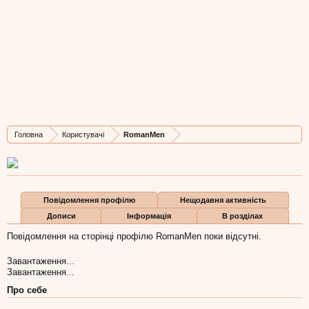
RomanMen
Member
, Чоловіча, 36,
з
Львiв
Остання активність RomanMen:
5 лис 2022
Дописів
Карма
Бали
Головна
Користувачі
RomanMen
7
0
1
Повідомлення профілю
Нещодавня активність
Дописи
Інформація
В розділах
Повідомлення на сторінці профілю RomanMen поки відсутні.
Завантаження...
Завантаження...
Про себе