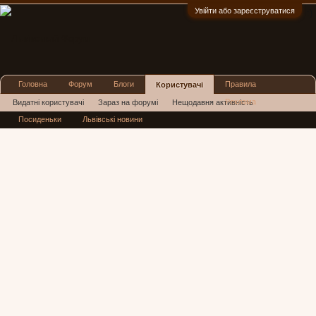
Увійти або зареєструватися
:)
Головна
Форум
Блоги
Правила
Користувачі
Реклама
Видатні користувачі
Зараз на форумі
Нещодавня активність
Посиденьки
Львівські новини
Нові повідомлення профілю