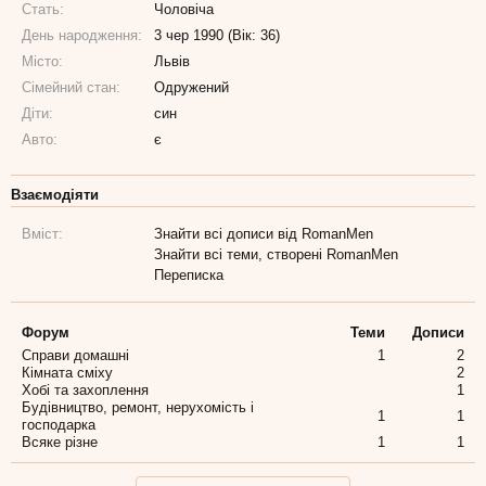
Стать:
Чоловіча
День народження:
3 чер 1990 (Вік: 36)
Місто:
Львiв
Сімейний стан:
Одружений
Діти:
син
Авто:
є
Взаємодіяти
Вміст:
Знайти всі дописи від RomanMen
Знайти всі теми, створені RomanMen
Переписка
Форум
Теми
Дописи
Справи домашні
1
2
Кімната сміху
2
Хобі та захоплення
1
Будівництво, ремонт, нерухомість і
1
1
господарка
Всяке різне
1
1