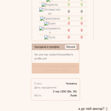
0
0
0
0
0
0
0
0
0
0
0
0
Заходили в профіль
Recent
No one has visited RomanMen's
profile yet!
За останній тиждень цей профіль
переглянуто 0 разів
Стать:
Чоловіча
День народження:
3 чер 1990
(Вік: 36)
Місто:
Львiв
а де твій аватар? :)