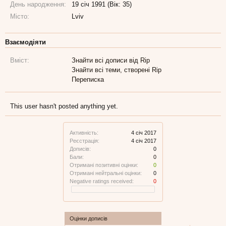
День народження:
19 січ 1991 (Вік: 35)
Місто:
Lviv
Взаємодіяти
Вміст:
Знайти всі дописи від Rip
Знайти всі теми, створені Rip
Переписка
This user hasn't posted anything yet.
Активність:
4 січ 2017
Реєстрація:
4 січ 2017
Дописів:
0
Бали:
0
Отримані позитивні оцінки:
0
Отримані нейтральні оцінки:
0
Negative ratings received:
0
Оцінки дописів