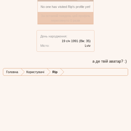
No one has visited Rip's profile yet!
За останній тиждень цей профіль
переглянуто 0 разів
День народження:
19 січ 1991
(Вік: 35)
Місто:
Lviv
а де твій аватар? :)
Головна
Користувачі
Rip