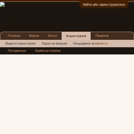
Увійти або зареєструватися
:)
Головна
Форум
Блоги
Правила
Користувачі
Реклама
Видатні користувачі
Зараз на форумі
Нещодавня активність
Посиденьки
Львівські новини
Нові повідомлення профілю