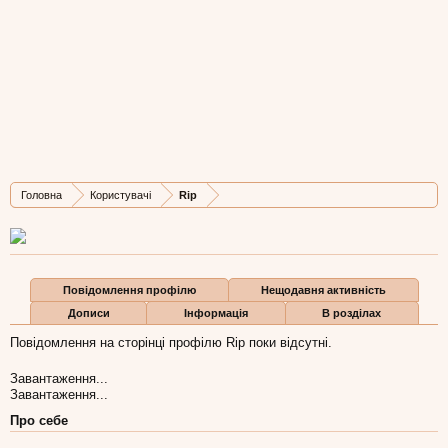
Rip
New Member
, 35,
з
Lviv
Остання активність Rip:
4 січ 2017
Дописів
Карма
Бали
Головна
Користувачі
Rip
0
0
0
Повідомлення профілю
Нещодавня активність
Дописи
Інформація
В розділах
Повідомлення на сторінці профілю Rip поки відсутні.
Завантаження...
Завантаження...
Про себе