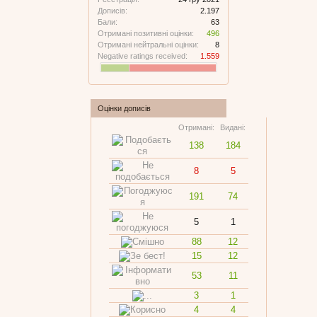
Дописів:
2.197
Бали:
63
Отримані позитивні оцінки:
496
Отримані нейтральні оцінки:
8
Negative ratings received:
1.559
Оцінки дописів
Отримані:
Видані:
138
184
8
5
191
74
5
1
88
12
15
12
53
11
3
1
4
4