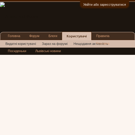
Увійти або зареєструватися
:)
Головна
Форум
Блоги
Правила
Користувачі
Реклама
Видатні користувачі
Зараз на форумі
Нещодавня активність
Посиденьки
Львівські новини
Нові повідомлення профілю