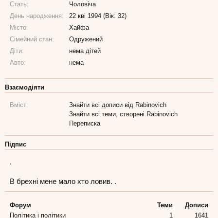
Стать:
Чоловіча
День народження:
22 кві 1994 (Вік: 32)
Місто:
Хайфа
Сімейний стан:
Одружений
Діти:
нема дітей
Авто:
нема
Взаємодіяти
Вміст:
Знайти всі дописи від Rabinovich
Знайти всі теми, створені Rabinovich
Переписка
Підпис
.
В брехні мене мало хто ловив. .
Форум
Теми
Дописи
Політика і політики
1
1641