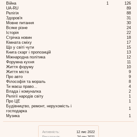
Війна
1
126
UA-RU
89
Релігія
88
Здоров'я
31
Мовне питання
30
Всяке різне
24
Історія
22
Стрічка новин
18
Кімната сміху
17
Що у світі чути
15
Книга скарг і пропозицій
13
Міжнародна політика
12
Форумна кухня
11
Життя форуму
10
Життя міста
9
Про авто
9
Філософія та мораль
8
Ти маєш право...
4
Влада і комуналка
2
Релігії народів світу
1
Про ЦЕ
1
Будівництво, ремонт, нерухомість і
1
господарка
Музика
1
Активність:
12 лис 2022
Реєстрація:
24 гру 2021