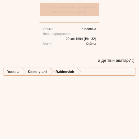
За останній тиждень цей профіль
переглянуто 37 разів
Стать:
Чоловіча
День народження:
22 кві 1994
(Вік: 32)
Місто:
Хайфа
а де твій аватар? :)
Головна
Користувачі
Rabinovich