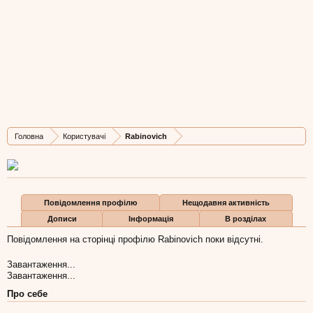
Rabinovich
Well-Known Member
, Чоловіча, 32,
з
Хайфа
Остання активність Rabinovich:
12 лис 2022
Дописів
Карма
Бали
Головна
Користувачі
Rabinovich
2.197
138
63
Повідомлення профілю
Нещодавня активність
Дописи
Інформація
В розділах
Повідомлення на сторінці профілю Rabinovich поки відсутні.
Завантаження...
Завантаження...
Про себе