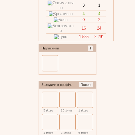
3
1
4
4
0
2
16
24
1.535
2.291
Підписники
1
Заходили в профіль
Recent
5
times
10
times
1
times
1
times
3
times
6
times