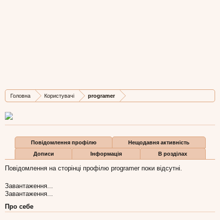
programer
Member
,
з
львів
Остання активність programer:
10 кві 2011
Дописів
Карма
Бали
Головна
Користувачі
programer
16
3
0
Повідомлення профілю
Нещодавня активність
Дописи
Інформація
В розділах
Повідомлення на сторінці профілю programer поки відсутні.
Завантаження...
Завантаження...
Про себе