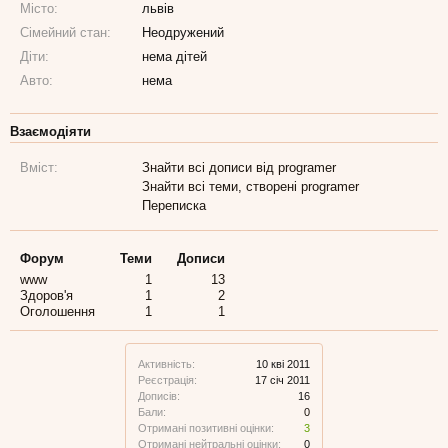
Місто:
львів
Сімейний стан:
Неодружений
Діти:
нема дітей
Авто:
нема
Взаємодіяти
Вміст:
Знайти всі дописи від programer
Знайти всі теми, створені programer
Переписка
Форум
Теми
Дописи
www
1
13
Здоров'я
1
2
Оголошення
1
1
Активність:
10 кві 2011
Реєстрація:
17 січ 2011
Дописів:
16
Бали:
0
Отримані позитивні оцінки:
3
Отримані нейтральні оцінки:
0