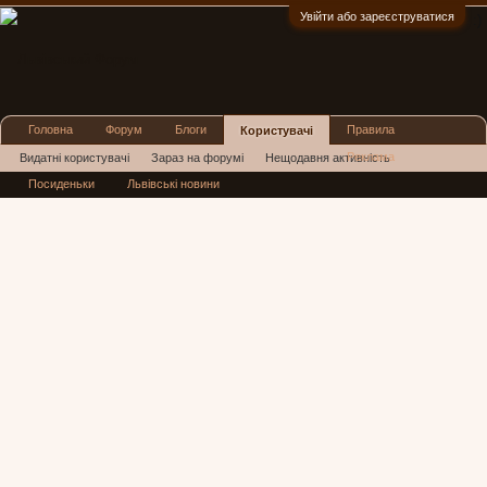
Увійти або зареєструватися
:)
Головна
Форум
Блоги
Правила
Користувачі
Реклама
Видатні користувачі
Зараз на форумі
Нещодавня активність
Посиденьки
Львівські новини
Нові повідомлення профілю