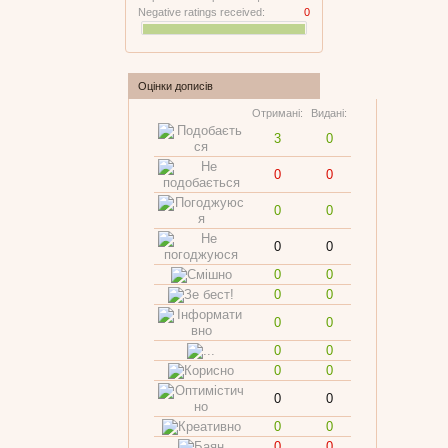
Negative ratings received:
0
Оцінки дописів
Отримані:
Видані:
3
0
0
0
0
0
0
0
0
0
0
0
0
0
0
0
0
0
0
0
0
0
0
0