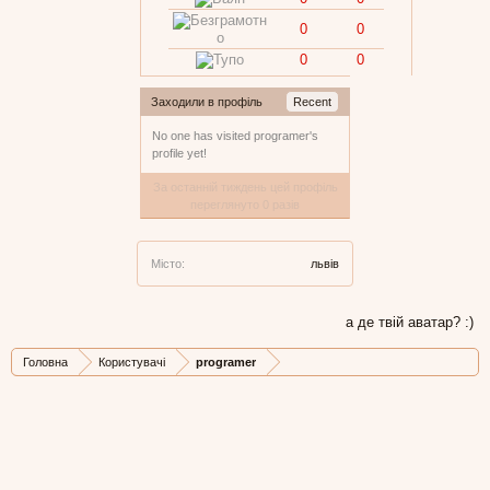
0
0
0
0
Заходили в профіль
Recent
No one has visited programer's
profile yet!
За останній тиждень цей профіль
переглянуто 0 разів
Місто:
львів
а де твій аватар? :)
Головна
Користувачі
programer